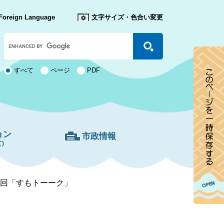
Foreign Language
文字サイズ・色合い変更
Google
カ
ス
タ
検
すべて
ページ
PDF
ム
索
検
対
索
象
ョン
市政情報
)
2回「すもトーーク」