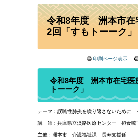
本
令和8年度 洲本市在
文
2回「すもトーーク」
印刷ページ表示
令和8年度 洲本市在宅医
トーーク」
テーマ：誤嚥性肺炎を繰り返さないために ～
講 師：兵庫県立淡路医療センター 摂食嚥
主催：洲本市 介護福祉課 長寿支援係