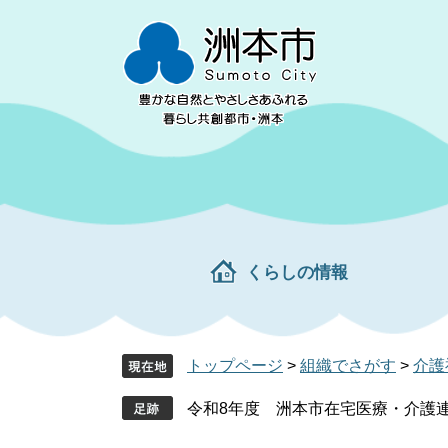
ペ
メ
ー
ニ
ジ
ュ
の
ー
先
を
頭
飛
で
ば
す。
し
て
本
文
くらしの情報
へ
トップページ
>
組織でさがす
>
介護
令和8年度 洲本市在宅医療・介護