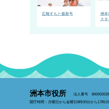
広報すもと最新号
洲本
スタ
洲本市役所
法人番号 800002028
開庁時間：月曜日から金曜日8時30分から17時