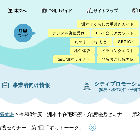
本文へ
ご利用ガイド
サイトマップ
洲本市くらしの手続きガイド
デジタル郵便受け
LINE公式アカウント
ためまっぷすもと
SBRICK
移住体験
ドラゴンクエスト
深日洲本ライナー
地域おこし協力隊
シティプロモーシ
事業者向け情報
(観光・移住定住・子育て
福祉課
>
令和8年度 洲本市在宅医療・介護連携セミナー 第
連携セミナー 第2回「すもトーーク」