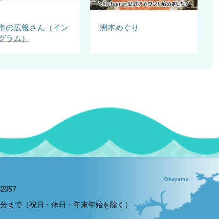
市の広報さん（イン
洲本めぐり
グラム）
2057
15分まで（祝日・休日・年末年始を除く）