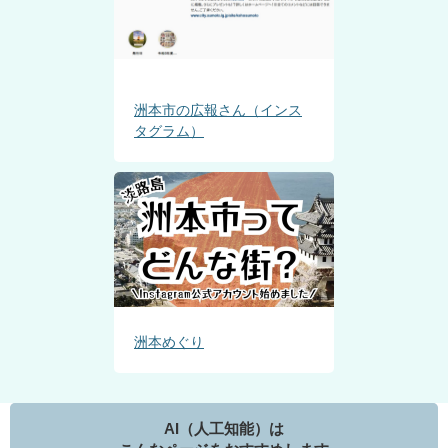
洲本市の広報さん（インス
タグラム）
洲本めぐり
AI（人工知能）は