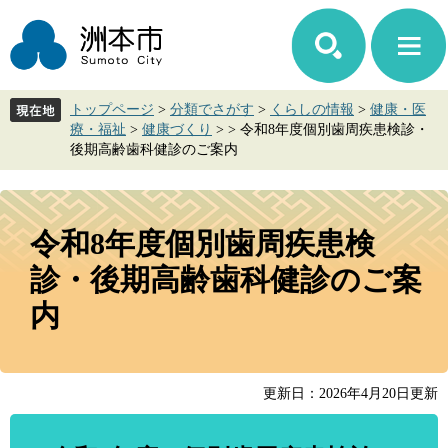
ペ
メ
ー
ニ
ジ
ュ
の
ー
先
を
トップページ
>
分類でさがす
>
くらしの情報
>
健康・医
頭
飛
療・福祉
>
健康づくり
>
>
令和8年度個別歯周疾患検診・
で
ば
後期高齢歯科健診のご案内
す。
し
て
本
本
文
文
令和8年度個別歯周疾患検
へ
診・後期高齢歯科健診のご案
内
更新日：2026年4月20日更新