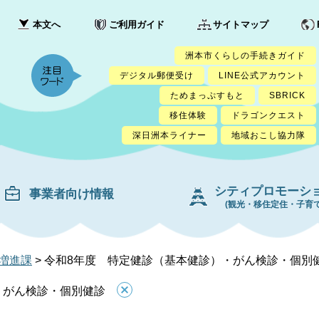
本文へ
ご利用ガイド
サイトマップ
洲本市くらしの手続きガイド
デジタル郵便受け
LINE公式アカウント
ためまっぷすもと
SBRICK
移住体験
ドラゴンクエスト
深日洲本ライナー
地域おこし協力隊
シティプロモーシ
事業者向け情報
(観光・移住定住・子育て
増進課
>
令和8年度 特定健診（基本健診）・がん検診・個別
・がん検診・個別健診