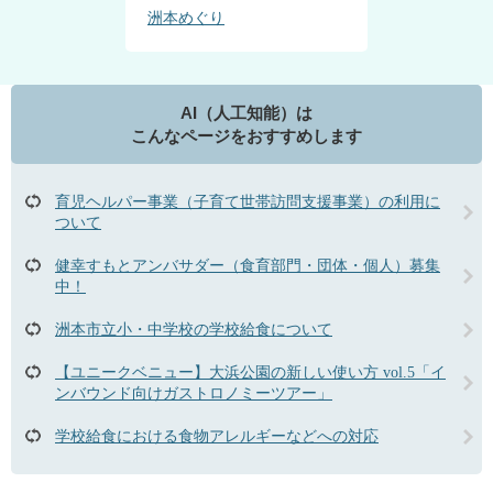
洲本めぐり
AI（人工知能）は
こんなページをおすすめします
育児ヘルパー事業（子育て世帯訪問支援事業）の利用に
ついて
健幸すもとアンバサダー（食育部門・団体・個人）募集
中！
洲本市立小・中学校の学校給食について
【ユニークベニュー】大浜公園の新しい使い方 vol.5「イ
ンバウンド向けガストロノミーツアー」
学校給食における食物アレルギーなどへの対応