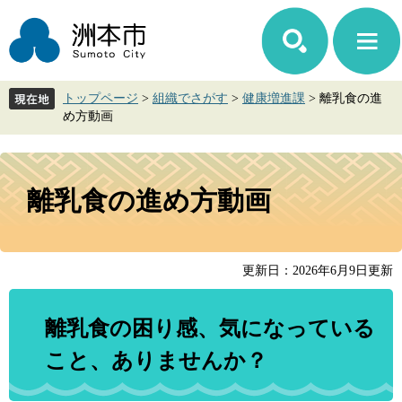
ペ
メ
ー
ニ
ジ
ュ
の
ー
先
を
トップページ
>
組織でさがす
>
健康増進課
>
離乳食の進
頭
飛
め方動画
で
ば
す。
し
て
本
本
文
離乳食の進め方動画
文
へ
更新日：2026年6月9日更新
離乳食の困り感、気になっている
こと、ありませんか？