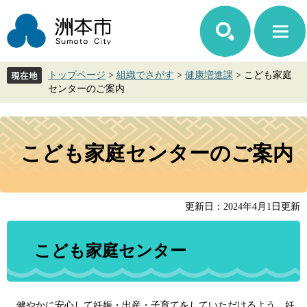
ペ
メ
ー
ニ
ジ
ュ
の
ー
先
を
トップページ
>
組織でさがす
>
健康増進課
>
こども家庭
頭
飛
センターのご案内
で
ば
す。
し
て
本
本
文
こども家庭センターのご案内
文
へ
更新日：2024年4月1日更新
こども家庭センター
健やかに安心して妊娠・出産・子育てをしていただけるよう、妊