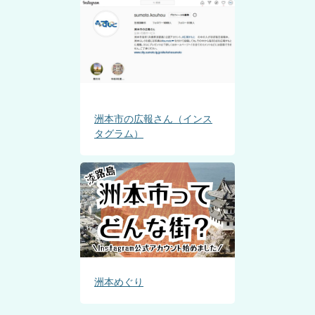
洲本市の広報さん（インス
タグラム）
洲本めぐり