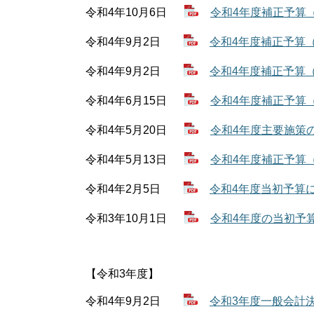
令和4年10月6日
令和4年度補正予算（第
令和4年9月2日
令和4年度補正予算（第
令和4年9月2日
令和4年度補正予算（第
令和4年6月15日
令和4年度補正予算（第
令和4年5月20日
令和4年度主要施策の概
令和4年5月13日
令和4年度補正予算（第
令和4年2月5日
令和4年度当初予算につ
令和3年10月1日
令和4年度の当初予算編
【令和3年度】
令和4年9月2日
令和3年度一般会計決算