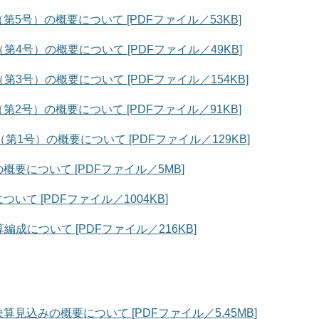
第5号）の概要について [PDFファイル／53KB]
第4号）の概要について [PDFファイル／49KB]
第3号）の概要について [PDFファイル／154KB]
第2号）の概要について [PDFファイル／91KB]
第1号）の概要について [PDFファイル／129KB]
概要について [PDFファイル／5MB]
いて [PDFファイル／1004KB]
成について [PDFファイル／216KB]
見込みの概要について [PDFファイル／5.45MB]