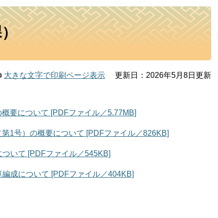
課）
大きな文字で印刷ページ表示
更新日：2026年5月8日更新
要について [PDFファイル／5.77MB]
1号）の概要について [PDFファイル／826KB]
いて [PDFファイル／545KB]
成について [PDFファイル／404KB]