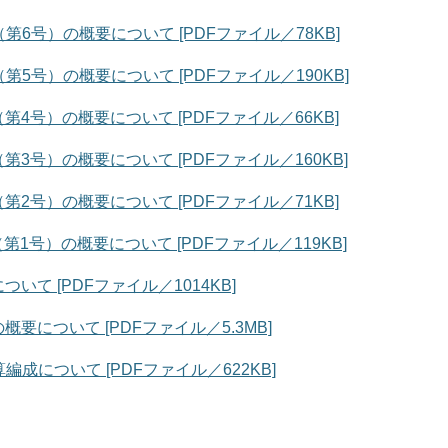
第6号）の概要について [PDFファイル／78KB]
第5号）の概要について [PDFファイル／190KB]
第4号）の概要について [PDFファイル／66KB]
3号）の概要について [PDFファイル／160KB]
第2号）の概要について [PDFファイル／71KB]
1号）の概要について [PDFファイル／119KB]
いて [PDFファイル／1014KB]
要について [PDFファイル／5.3MB]
成について [PDFファイル／622KB]