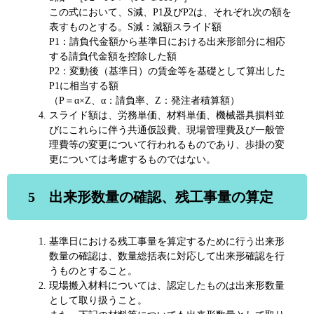
この式において、S減、P1及びP2は、それぞれ次の額を
表すものとする。S減：減額スライド額
P1：請負代金額から基準日における出来形部分に相応
する請負代金額を控除した額
P2：変動後（基準日）の賃金等を基礎として算出した
P1に相当する額
（P＝α×Z、α：請負率、Z：発注者積算額）
スライド額は、労務単価、材料単価、機械器具損料並
びにこれらに伴う共通仮設費、現場管理費及び一般管
理費等の変更について行われるものであり、歩掛の変
更については考慮するものではない。
5 出来形数量の確認、残工事量の算定
基準日における残工事量を算定するために行う出来形
数量の確認は、数量総括表に対応して出来形確認を行
うものとすること。
現場搬入材料については、認定したものは出来形数量
として取り扱うこと。