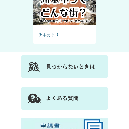
洲本めぐり