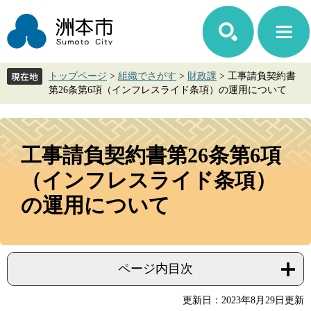
ペ
メ
ー
ニ
ジ
ュ
の
ー
先
を
トップページ
>
組織でさがす
>
財政課
>
工事請負契約書
頭
飛
第26条第6項（インフレスライド条項）の運用について
で
ば
す。
し
て
本
本
文
工事請負契約書第26条第6項
文
へ
（インフレスライド条項）
の運用について
ページ内目次
更新日：2023年8月29日更新