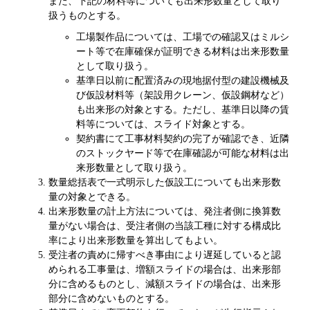
また、下記の材料等についても出来形数量として取り
扱うものとする。
工場製作品については、工場での確認又はミルシ
ート等で在庫確保が証明できる材料は出来形数量
として取り扱う。
基準日以前に配置済みの現地据付型の建設機械及
び仮設材料等（架設用クレーン、仮設鋼材など）
も出来形の対象とする。ただし、基準日以降の賃
料等については、スライド対象とする。
契約書にて工事材料契約の完了が確認でき、近隣
のストックヤード等で在庫確認が可能な材料は出
来形数量として取り扱う。
数量総括表で一式明示した仮設工についても出来形数
量の対象とできる。
出来形数量の計上方法については、発注者側に換算数
量がない場合は、受注者側の当該工種に対する構成比
率により出来形数量を算出してもよい。
受注者の責めに帰すべき事由により遅延していると認
められる工事量は、増額スライドの場合は、出来形部
分に含めるものとし、減額スライドの場合は、出来形
部分に含めないものとする。