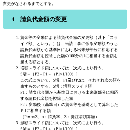
変更がなされるまでとする。
4 請負代金額の変更
賃金等の変動による請負代金額の変更額（以下「スラ
イド額」という。）は、当該工事に係る変動額のうち
請負代金額から基準日における出来形部分に相応する
請負代金額を控除した額の100分の1に相当する金額を
超える額とする。
増額スライド額については、次式により行う。
S増＝［P2－P1－（P1×1/100）］
この式において、S増、P1及びP2は、それぞれ次の額を
表すものとする。S増：増額スライド額
P1：請負代金額から基準日における出来形部分に相応
する請負代金額を控除した額
P2：変動後（基準日）の賃金等を基礎として算出した
Ｐ1に相当する額
（P＝α×Z、α：請負率、Z：発注者積算額）
減額スライド額については、次式により行う。
S減＝［P2－P1＋（P1×1/100）］