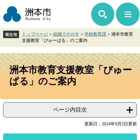
ペ
メ
ー
ニ
ジ
ュ
の
ー
先
を
トップページ
>
組織でさがす
>
学校教育課
>
洲本市教育
頭
飛
支援教室「ぴゅーぱる」のご案内
で
ば
す。
し
て
本
本
文
洲本市教育支援教室「ぴゅー
文
へ
ぱる」のご案内
ページ内目次
更新日：2024年9月2日更新