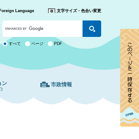
Foreign Language
文字サイズ・色合い変更
Google
カ
ス
タ
検
すべて
ページ
PDF
ム
索
検
対
索
象
ョン
市政情報
)