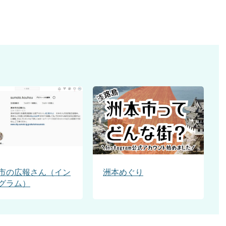
市の広報さん（イン
洲本めぐり
グラム）