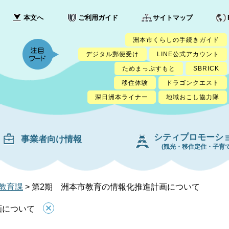
本文へ
ご利用ガイド
サイトマップ
洲本市くらしの手続きガイド
デジタル郵便受け
LINE公式アカウント
ためまっぷすもと
SBRICK
移住体験
ドラゴンクエスト
深日洲本ライナー
地域おこし協力隊
シティプロモーシ
事業者向け情報
(観光・移住定住・子育て
教育課
>
第2期 洲本市教育の情報化推進計画について
画について