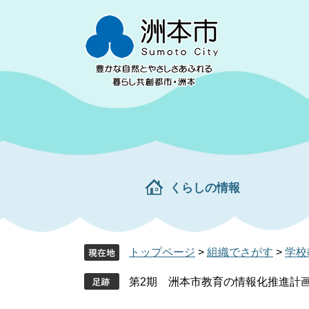
ペ
メ
ー
ニ
ジ
ュ
の
ー
先
を
頭
飛
で
ば
す。
し
て
本
文
くらしの情報
へ
トップページ
>
組織でさがす
>
学校
第2期 洲本市教育の情報化推進計