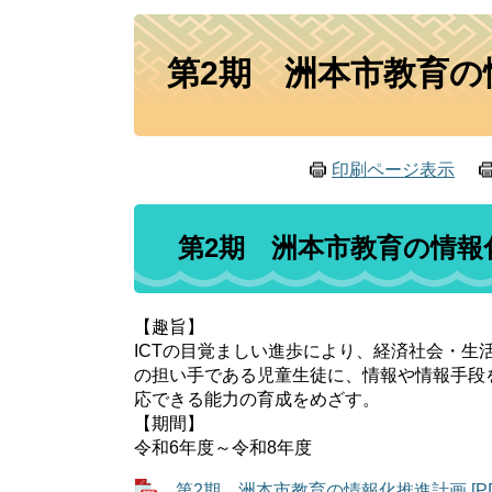
本
第2期 洲本市教育
文
印刷ページ表示
第2期 洲本市教育の情報
【趣旨】
ICTの目覚ましい進歩により、経済社会・
の担い手である児童生徒に、情報や情報手段
応できる能力の育成をめざす。
【期間】
令和6年度～令和8年度
第2期 洲本市教育の情報化推進計画 [PDF