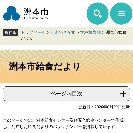
ペ
メ
ー
ニ
ジ
ュ
の
ー
先
を
トップページ
>
組織でさがす
>
学校教育課
>
洲本市給食
頭
飛
だより
で
ば
す。
し
て
本
本
文
洲本市給食だより
文
へ
ページ内目次
更新日：2026年6月29日更新
このページでは、洲本給食センター及び五色給食センターで作成
し、配布した給食だよりのバックナンバーを掲載しています。