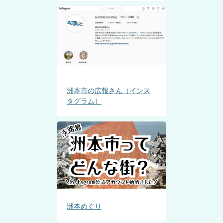
洲本市の広報さん（インス
タグラム）
洲本めぐり