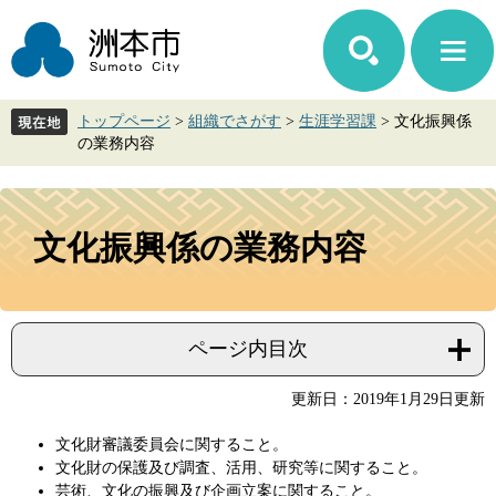
ペ
メ
ー
ニ
ジ
ュ
の
ー
先
を
トップページ
>
組織でさがす
>
生涯学習課
>
文化振興係
頭
飛
の業務内容
で
ば
す。
し
て
本
本
文
文化振興係の業務内容
文
へ
ページ内目次
更新日：2019年1月29日更新
文化財審議委員会に関すること。
文化財の保護及び調査、活用、研究等に関すること。
芸術、文化の振興及び企画立案に関すること。