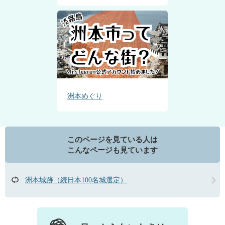
洲本めぐり
このページを見ている人は
こんなページも見ています
洲本城跡（続日本100名城選定）