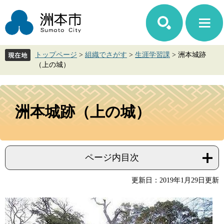
ペ
メ
ー
ニ
ジ
ュ
の
ー
先
を
トップページ
>
組織でさがす
>
生涯学習課
>
洲本城跡
頭
飛
（上の城）
で
ば
す。
し
て
本
本
文
洲本城跡（上の城）
文
へ
ページ内目次
更新日：2019年1月29日更新