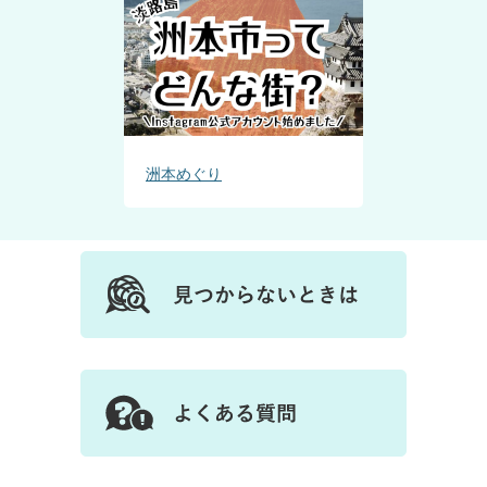
洲本めぐり