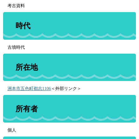
考古資料
時代
古墳時代
所在地
洲本市五色町都志1106
＜外部リンク＞
所有者
個人