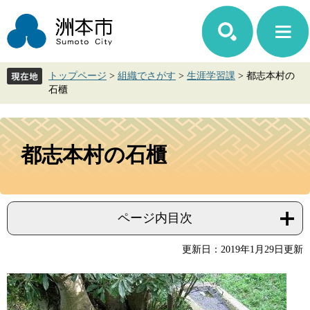
ペ
メ
ー
ニ
ジ
ュ
の
ー
先
を
トップページ
>
組織でさがす
>
生涯学習課
>
都志本村の
頭
飛
石櫃
で
ば
す。
し
て
本
本
文
都志本村の石櫃
文
へ
ページ内目次
更新日：2019年1月29日更新