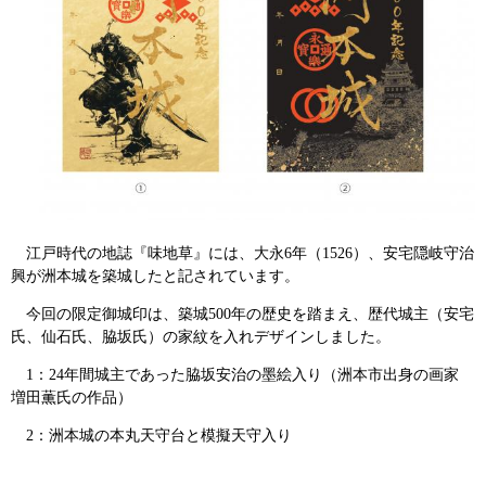
江戸時代の地誌『味地草』には、大永6年（1526）、安宅隠岐守治
興が洲本城を築城したと記されています。
今回の限定御城印は、築城500年の歴史を踏まえ、歴代城主（安宅
氏、仙石氏、脇坂氏）の家紋を入れデザインしました。
1：24年間城主であった脇坂安治の墨絵入り（洲本市出身の画家
増田薫氏の作品）
2：洲本城の本丸天守台と模擬天守入り