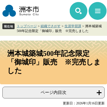
ペ
メ
ー
ニ
ジ
ュ
の
ー
先
を
トップページ
>
組織でさがす
>
生涯学習課
>
洲本城築城
頭
飛
500年記念限定「御城印」販売 ※完売しました
で
ば
す。
し
て
本
本
文
洲本城築城500年記念限定
文
へ
「御城印」販売 ※完売しま
した
ページ内目次
更新日：2026年1月16日更新