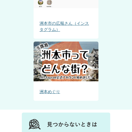
洲本市の広報さん（インス
タグラム）
洲本めぐり