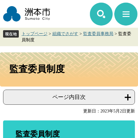
ペ
メ
ー
ニ
ジ
ュ
の
ー
先
を
トップページ
>
組織でさがす
>
監査委員事務局
>
監査委
頭
飛
員制度
で
ば
す。
し
て
本
本
文
監査委員制度
文
へ
ページ内目次
更新日：2023年5月2日更新
監査委員制度