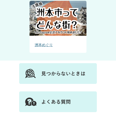
洲本めぐり