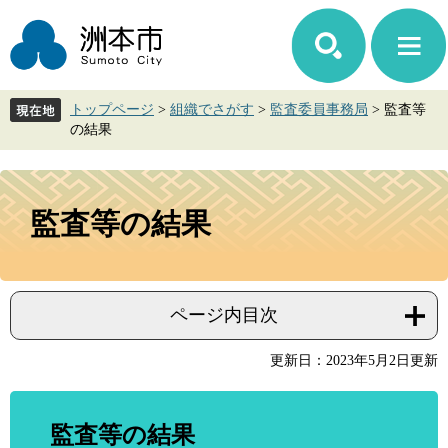
ペ
メ
ー
ニ
ジ
ュ
の
ー
先
を
トップページ
>
組織でさがす
>
監査委員事務局
>
監査等
頭
飛
の結果
で
ば
す。
し
て
本
本
文
監査等の結果
文
へ
ページ内目次
更新日：2023年5月2日更新
監査等の結果