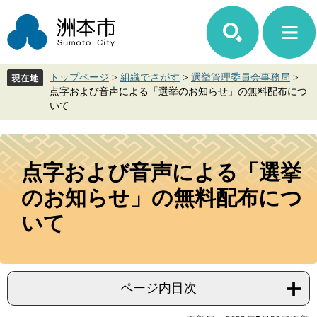
ペ
メ
ー
ニ
ジ
ュ
の
ー
先
を
トップページ
>
組織でさがす
>
選挙管理委員会事務局
>
頭
飛
点字および音声による「選挙のお知らせ」の無料配布につ
で
ば
いて
す。
し
て
本
本
文
文
点字および音声による「選挙
へ
のお知らせ」の無料配布につ
いて
ページ内目次