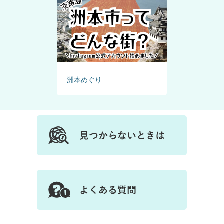
洲本めぐり