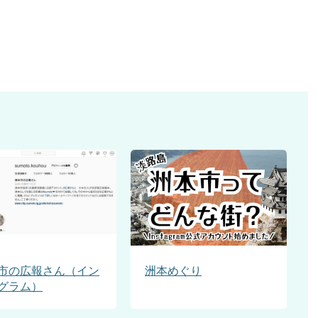
市の広報さん（イン
洲本めぐり
グラム）