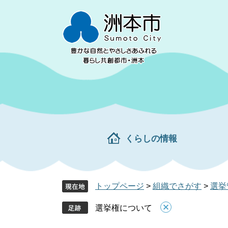
ペ
メ
ー
ニ
ジ
ュ
の
ー
先
を
頭
飛
で
ば
す。
し
て
本
文
くらしの情報
へ
トップページ
>
組織でさがす
>
選挙
選挙権について