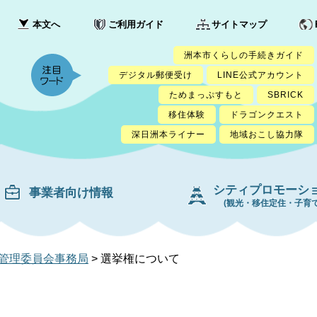
本文へ
ご利用ガイド
サイトマップ
洲本市くらしの手続きガイド
デジタル郵便受け
LINE公式アカウント
ためまっぷすもと
SBRICK
移住体験
ドラゴンクエスト
深日洲本ライナー
地域おこし協力隊
シティプロモーシ
事業者向け情報
(観光・移住定住・子育て
管理委員会事務局
>
選挙権について