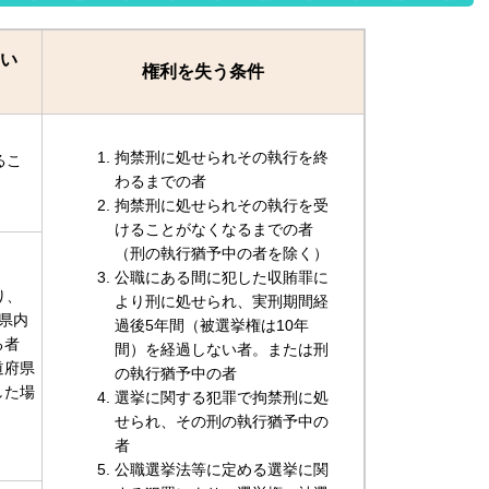
い
権利を失う条件
拘禁刑に処せられその執行を終
るこ
わるまでの者
拘禁刑に処せられその執行を受
けることがなくなるまでの者
（刑の執行猶予中の者を除く）
公職にある間に犯した収賄罪に
り、
より刑に処せられ、実刑期間経
県内
過後5年間（被選挙権は10年
る者
間）を経過しない者。または刑
道府県
の執行猶予中の者
した場
選挙に関する犯罪で拘禁刑に処
せられ、その刑の執行猶予中の
者
公職選挙法等に定める選挙に関