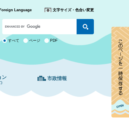
Foreign Language
文字サイズ・色合い変更
Google
カ
ス
タ
検
すべて
ページ
PDF
ム
索
検
対
索
象
ョン
市政情報
)