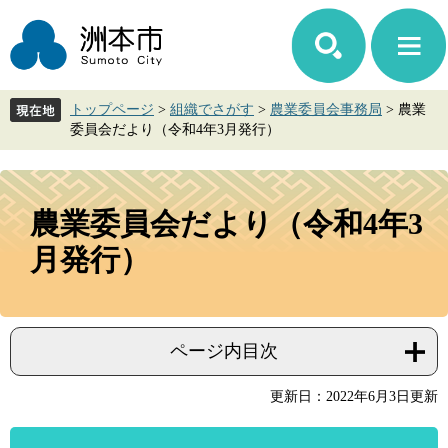
ペ
メ
ー
ニ
ジ
ュ
の
ー
先
を
トップページ
>
組織でさがす
>
農業委員会事務局
>
農業
頭
飛
委員会だより（令和4年3月発行）
で
ば
す。
し
て
本
本
文
農業委員会だより（令和4年3
文
へ
月発行）
ページ内目次
更新日：2022年6月3日更新