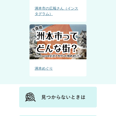
洲本市の広報さん（インス
タグラム）
洲本めぐり