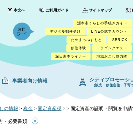
本文へ
ご利用ガイド
サイトマップ
洲本市くらしの手続きガイド
デジタル郵便受け
LINE公式アカウント
ためまっぷすもと
SBRICK
移住体験
ドラゴンクエスト
深日洲本ライナー
地域おこし協力隊
シティプロモーシ
事業者向け情報
(観光・移住定住・子育て
しの情報
>
税金
>
固定資産税
>
>
固定資産の証明・閲覧を申請
方・必要書類