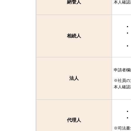
納管人
本人確認
相続人
申請者欄
法人
※社員の
本人確認
代理人
※司法書