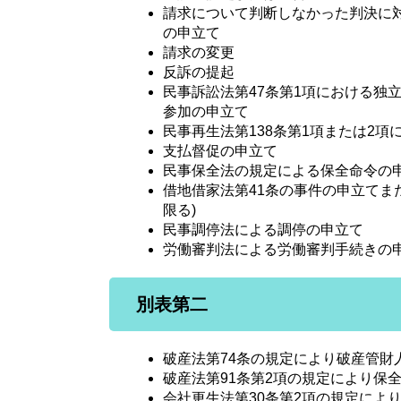
請求について判断しなかった判決に
の申立て
請求の変更
反訴の提起
民事訴訟法第47条第1項における独
参加の申立て
民事再生法第138条第1項または2
支払督促の申立て
民事保全法の規定による保全命令の
借地借家法第41条の事件の申立てま
限る)
民事調停法による調停の申立て
労働審判法による労働審判手続きの
別表第二
破産法第74条の規定により破産管財
破産法第91条第2項の規定により保
会社更生法第30条第2項の規定によ