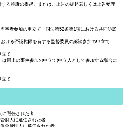
対する控訴の提起、または、上告の提起若しくは上告受理
立当事者参加の申立て、同法第52条第1項における共同訴訟
項における否認権限を有する監督委員の訴訟参加の申立て
申立て
たは同上の事件参加の申立て(申立人として参加する場合に
申立て
人に選任された者
全管財人に選任された者
り保全管理人に選任された者