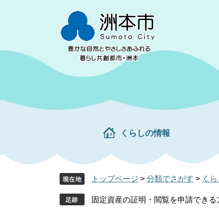
ペ
メ
ー
ニ
ジ
ュ
の
ー
先
を
頭
飛
で
ば
す。
し
て
本
文
くらしの情報
へ
トップページ
>
分類でさがす
>
くら
固定資産の証明・閲覧を申請できる