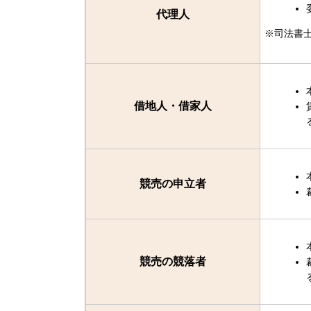
代理人
※司法書
借地人・借家人
競売の申立者
競売の競落者