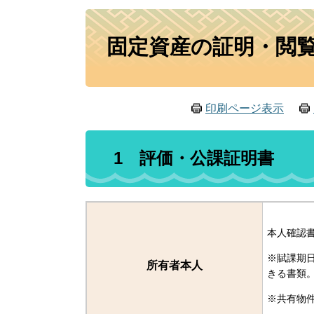
本
固定資産の証明・閲
文
印刷ページ表示
1 評価・公課証明書
本人確認書
※賦課期
所有者本人
きる書類
※共有物