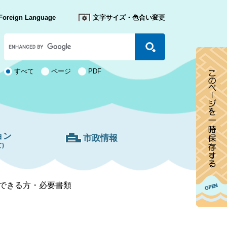
Foreign Language
文字サイズ・色合い変更
Google
カ
ス
タ
検
すべて
ページ
PDF
ム
索
検
対
索
象
ョン
市政情報
)
できる方・必要書類