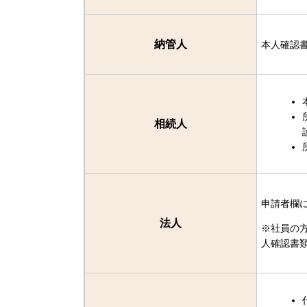
納管人
本人確認書
相続人
申請者欄
法人
※社員の
人確認書類