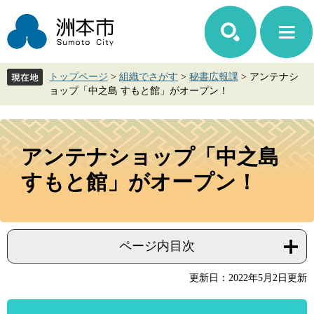
ペ
メ
ー
ニ
ジ
ュ
の
ー
先
を
トップページ
>
組織でさがす
>
秘書広報課
>
アンテナシ
頭
飛
ョップ「中之島 すもと館」がオープン！
で
ば
す。
し
て
本
本
文
アンテナショップ「中之島
文
へ
すもと館」がオープン！
ページ内目次
更新日：2022年5月2日更新