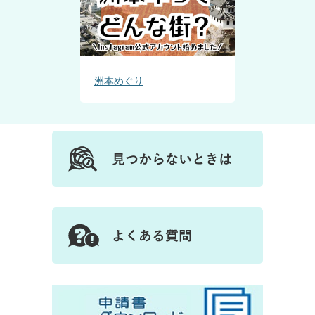
洲本めぐり