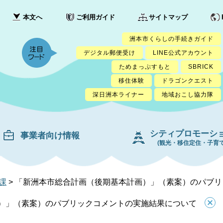
本文へ
ご利用ガイド
サイトマップ
洲本市くらしの手続きガイド
デジタル郵便受け
LINE公式アカウント
ためまっぷすもと
SBRICK
移住体験
ドラゴンクエスト
深日洲本ライナー
地域おこし協力隊
シティプロモーシ
事業者向け情報
(観光・移住定住・子育て
課
>
「新洲本市総合計画（後期基本計画）」（素案）のパブリ
）」（素案）のパブリックコメントの実施結果について