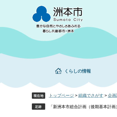
ペ
メ
ー
ニ
ジ
ュ
の
ー
先
を
頭
飛
で
ば
す。
し
て
本
文
くらしの情報
へ
トップページ
>
組織でさがす
>
企画
「新洲本市総合計画（後期基本計画