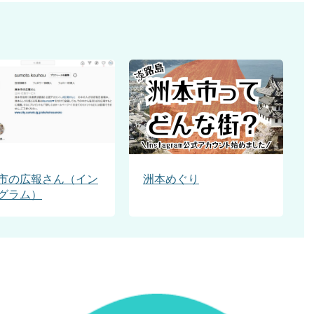
市の広報さん（イン
洲本めぐり
グラム）