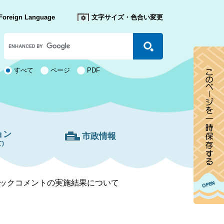
Foreign Language
文字サイズ・色合い変更
Google
カ
ス
タ
検
すべて
ページ
PDF
ム
索
検
対
索
象
ョン
市政情報
)
ックコメントの実施結果について