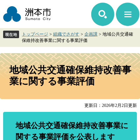
ペ
メ
ー
ニ
ジ
ュ
の
ー
先
を
トップページ
>
組織でさがす
>
企画課
>
地域公共交通確
頭
飛
保維持改善事業に関する事業評価
で
ば
す。
し
て
本
本
文
地域公共交通確保維持改善事
文
へ
業に関する事業評価
更新日：2026年2月2日更新
地域公共交通確保維持改善事業に
関する事業評価を公表します