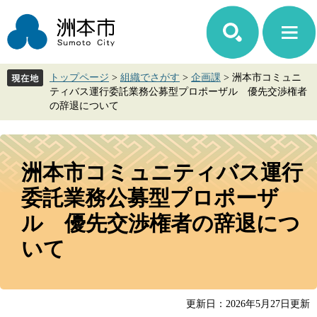
ペ
メ
ー
ニ
ジ
ュ
の
ー
先
を
トップページ
>
組織でさがす
>
企画課
>
洲本市コミュニ
頭
飛
ティバス運行委託業務公募型プロポーザル 優先交渉権者
で
ば
の辞退について
す。
し
て
本
本
文
文
洲本市コミュニティバス運行
へ
委託業務公募型プロポーザ
ル 優先交渉権者の辞退につ
いて
更新日：2026年5月27日更新