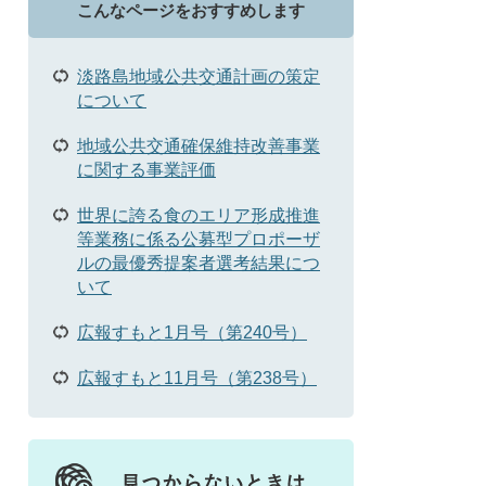
こんなページをおすすめします
淡路島地域公共交通計画の策定
について
地域公共交通確保維持改善事業
に関する事業評価
世界に誇る食のエリア形成推進
等業務に係る公募型プロポーザ
ルの最優秀提案者選考結果につ
いて
広報すもと1月号（第240号）
広報すもと11月号（第238号）