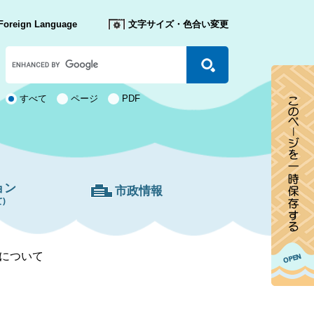
Foreign Language
文字サイズ・色合い変更
Google
カ
ス
タ
検
すべて
ページ
PDF
ム
索
検
対
索
象
ョン
市政情報
)
について