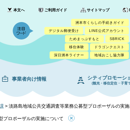
本文へ
ご利用ガイド
サイトマップ
洲本市くらしの手続きガイド
デジタル郵便受け
LINE公式アカウント
ためまっぷすもと
SBRICK
移住体験
ドラゴンクエスト
深日洲本ライナー
地域おこし協力隊
シティプロモーシ
事業者向け情報
(観光・移住定住・子育て
課
>
淡路島地域公共交通調査等業務公募型プロポーザルの実施
型プロポーザルの実施について