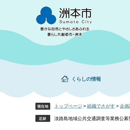
ペ
メ
ー
ニ
ジ
ュ
の
ー
先
を
頭
飛
で
ば
す。
し
て
本
文
くらしの情報
へ
トップページ
>
組織でさがす
>
企画
淡路島地域公共交通調査等業務公募