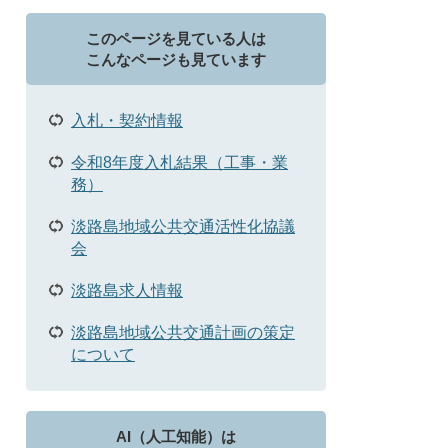
このページを見ている人は
こんなページも見ています
入札・契約情報
令和8年度入札結果（工事・業
務）
淡路島地域公共交通活性化協議
会
淡路島求人情報
淡路島地域公共交通計画の策定
について
AI（人工知能）は