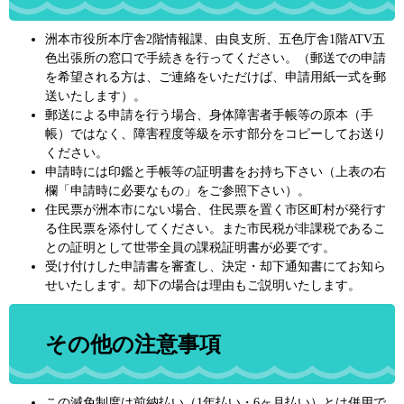
洲本市役所本庁舎2階情報課、由良支所、五色庁舎1階ATV五
色出張所の窓口で手続きを行ってください。（郵送での申請
を希望される方は、ご連絡をいただけば、申請用紙一式を郵
送いたします）。
郵送による申請を行う場合、身体障害者手帳等の原本（手
帳）ではなく、障害程度等級を示す部分をコピーしてお送り
ください。
申請時には印鑑と手帳等の証明書をお持ち下さい（上表の右
欄「申請時に必要なもの」をご参照下さい）。
住民票が洲本市にない場合、住民票を置く市区町村が発行す
る住民票を添付してください。また市民税が非課税であるこ
との証明として世帯全員の課税証明書が必要です。
受け付けした申請書を審査し、決定・却下通知書にてお知ら
せいたします。却下の場合は理由もご説明いたします。
その他の注意事項
この減免制度は前納払い（1年払い・6ヶ月払い）とは併用で