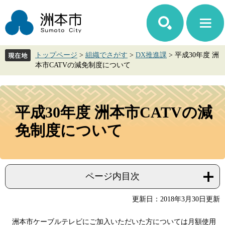
ペ
メ
ー
ニ
ジ
ュ
の
ー
先
を
トップページ
>
組織でさがす
>
DX推進課
>
平成30年度 洲
頭
飛
本市CATVの減免制度について
で
ば
す。
し
て
本
本
文
平成30年度 洲本市CATVの減
文
へ
免制度について
ページ内目次
更新日：2018年3月30日更新
洲本市ケーブルテレビにご加入いただいた方については月額使用