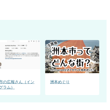
市の広報さん（イン
洲本めぐり
グラム）