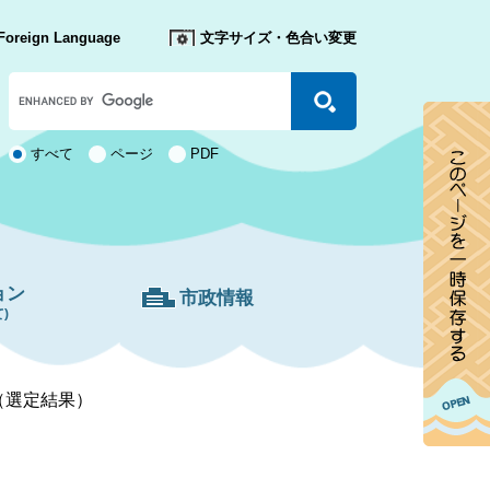
Foreign Language
文字サイズ・色合い変更
Google
カ
ス
タ
検
すべて
ページ
PDF
ム
索
検
対
索
象
ョン
市政情報
)
（選定結果）