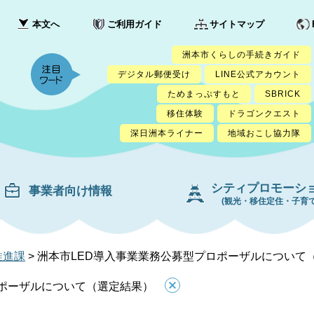
本文へ
ご利用ガイド
サイトマップ
洲本市くらしの手続きガイド
デジタル郵便受け
LINE公式アカウント
ためまっぷすもと
SBRICK
移住体験
ドラゴンクエスト
深日洲本ライナー
地域おこし協力隊
シティプロモーシ
事業者向け情報
(観光・移住定住・子育て
推進課
>
洲本市LED導入事業業務公募型プロポーザルについて
ロポーザルについて（選定結果）