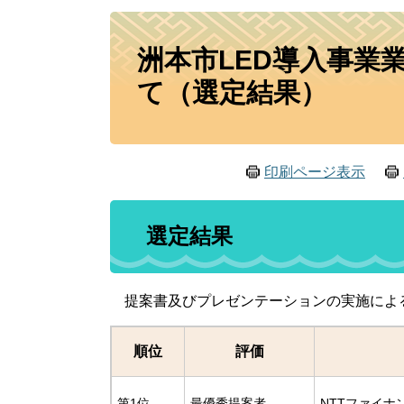
本
洲本市LED導入事業
文
て（選定結果）
印刷ページ表示
選定結果
提案書及びプレゼンテーションの実施によ
順位
評価
第1位
最優秀提案者
NTTファイナ