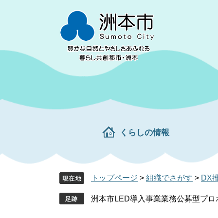
ペ
メ
ー
ニ
ジ
ュ
の
ー
先
を
頭
飛
で
ば
す。
し
て
本
文
くらしの情報
へ
トップページ
>
組織でさがす
>
DX
洲本市LED導入事業業務公募型プ