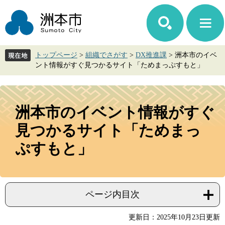
ペ
メ
ー
ニ
ジ
ュ
の
ー
先
を
トップページ
>
組織でさがす
>
DX推進課
>
洲本市のイベ
頭
飛
ント情報がすぐ見つかるサイト「ためまっぷすもと」
で
ば
す。
し
て
本
本
文
洲本市のイベント情報がすぐ
文
へ
見つかるサイト「ためまっ
ぷすもと」
ページ内目次
更新日：2025年10月23日更新