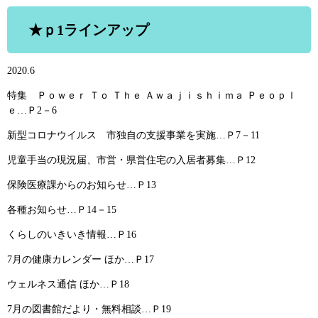
★ｐ1ラインアップ
2020.6
特集 Ｐｏｗｅｒ Ｔｏ Ｔｈｅ Ａｗａｊｉｓｈｉｍａ Ｐｅｏｐｌ
ｅ…Ｐ2－6
新型コロナウイルス 市独自の支援事業を実施…Ｐ7－11
児童手当の現況届、市営・県営住宅の入居者募集…Ｐ12
保険医療課からのお知らせ…Ｐ13
各種お知らせ…Ｐ14－15
くらしのいきいき情報…Ｐ16
7月の健康カレンダー ほか…Ｐ17
ウェルネス通信 ほか…Ｐ18
7月の図書館だより・無料相談…Ｐ19