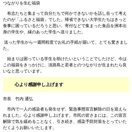
つながりを生む福袋
有志たちと集まって自分たちで何かできないかを話し合って考え
たのが「ふるさと福袋」でした。帰省できない大学生たちはきっと
食事に困っているだろうと思い、寄付などで集まった食品を洲本出
身の学生や、縁のあった学生へ送りました。
送った学生から一週間程度でお礼の手紙が届いて、とても驚きまし
た。
始まりは困っている学生を助けたいということでしたけど、今は
この福袋をきっかけに、淡路島と若者とのつながりが生まれたら良
いなと思っています。
心より感謝申し上げます
市長 竹内 通弘
市内で一人の感染者も発生せず、緊急事態宣言解除の日を迎えら
れました。心より感謝申し上げます。市民の皆さまには、この宣言
解除で気を緩めることなく、引き続き、感染予防対策をとっていた
だくようお願いいたします。