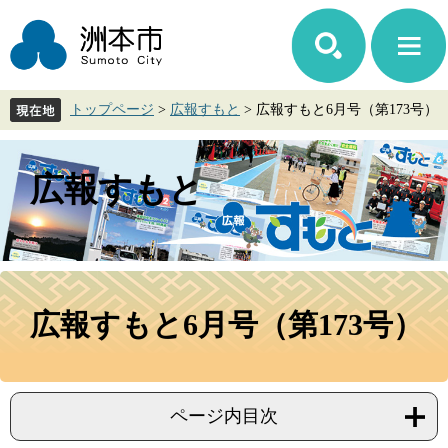
ペ
メ
ー
ニ
ジ
ュ
の
ー
先
を
トップページ
>
広報すもと
>
広報すもと6月号（第173号）
頭
飛
で
ば
す。
し
て
広報すもと
本
文
へ
本
文
広報すもと6月号（第173号）
ページ内目次