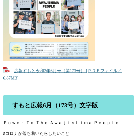
広報すもと令和2年6月号（第173号） [ＰＤＦファイル／
6.87MB]
すもと広報6月（173号）文字版
Ｐｏｗｅｒ Ｔｏ Ｔｈｅ Ａｗａｊｉｓｈｉｍａ Ｐｅｏｐｌｅ
♯コロナが落ち着いたらしたいこと