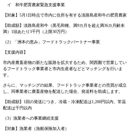
イ 和牛肥育農家緊急支援事業
【対象】5月1日時点で市内に住所を有する淡路島産和牛の肥育農家
【助成額】淡路島産和牛（黒毛和種、満9カ月を超え満36カ月齢未
満）1頭あたり3千円（上限30万円）
（2）「洲本の恵み」フードトラックパートナー事業
【支援内容】
市内産農畜産物の新たな販路を拡大するため、関西圏で営業してい
るフードトラック事業者と市内生産者などとマッチングを行いま
す。
さらに、マッチングの結果、フードトラック事業者との売買が成立
し、同事業者に農畜産物を配送した場合、発送料を助成します。
【助成額】1回の発送につき、冷蔵・冷凍配送は1,200円以内、常温
配送は千円以内
（3）漁業者への事業継続支援
【対象】漁業者（漁船保険加入者）