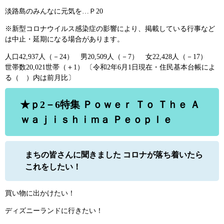
淡路島のみんなに元気を…Ｐ20
※新型コロナウイルス感染症の影響により、掲載している行事など
は中止・延期になる場合があります。
人口42,937人（－24） 男20,509人（－7） 女22,428人（－17）
世帯数20,021世帯（＋1） 〔令和2年6月1日現在・住民基本台帳によ
る（ ）内は前月比〕
★ｐ2－6特集 Ｐｏｗｅｒ Ｔｏ Ｔｈｅ Ａ
ｗａｊｉｓｈｉｍａ Ｐｅｏｐｌｅ
まちの皆さんに聞きました コロナが落ち着いたら
これをしたい！
買い物に出かけたい！
ディズニーランドに行きたい！