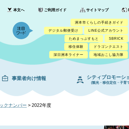
本文へ
ご利用ガイド
サイトマップ
洲本市くらしの手続きガイド
デジタル郵便受け
LINE公式アカウント
ためまっぷすもと
SBRICK
移住体験
ドラゴンクエスト
深日洲本ライナー
地域おこし協力隊
シティプロモーシ
事業者向け情報
(観光・移住定住・子育て
ックナンバー
>
2022年度