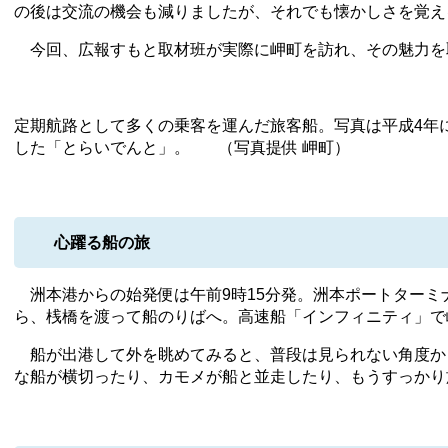
の後は交流の機会も減りましたが、それでも懐かしさを覚え
今回、広報すもと取材班が実際に岬町を訪れ、その魅力を
定期航路として多くの乗客を運んだ旅客船。写真は平成4年
した「とらいでんと」。 （写真提供 岬町）
心躍る船の旅
洲本港からの始発便は午前9時15分発。洲本ポートターミ
ら、桟橋を渡って船のりばへ。高速船「インフィニティ」で
船が出港して外を眺めてみると、普段は見られない角度か
な船が横切ったり、カモメが船と並走したり、もうすっかり