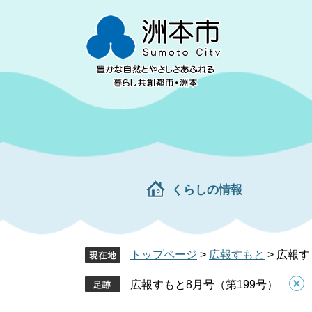
ペ
メ
ー
ニ
ジ
ュ
の
ー
先
を
頭
飛
で
ば
す。
し
て
本
文
くらしの情報
へ
トップページ
>
広報すもと
>
広報す
広報すもと8月号（第199号）