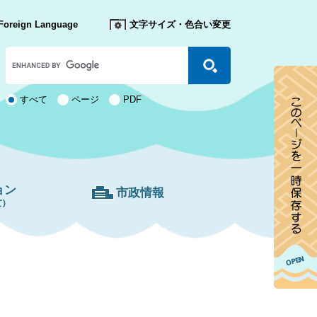
Foreign Language
文字サイズ・色合い変更
Google
カ
ス
タ
検
すべて
ページ
PDF
ム
索
検
対
索
象
ョン
市政情報
)