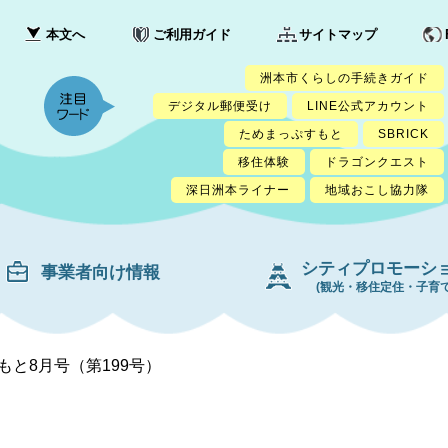
本文へ
ご利用ガイド
サイトマップ
洲本市くらしの手続きガイド
デジタル郵便受け
LINE公式アカウント
ためまっぷすもと
SBRICK
移住体験
ドラゴンクエスト
深日洲本ライナー
地域おこし協力隊
シティプロモーシ
事業者向け情報
(観光・移住定住・子育て
もと8月号（第199号）