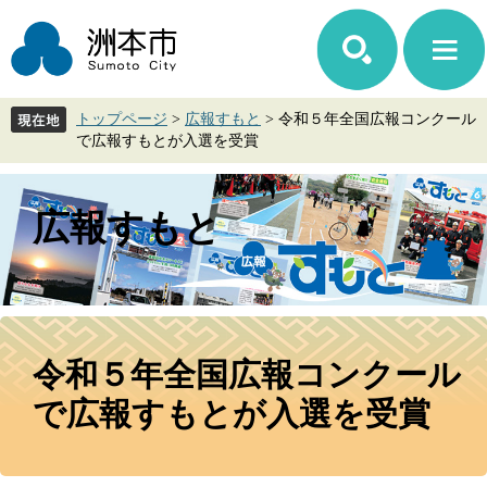
ペ
メ
ー
ニ
ジ
ュ
の
ー
先
を
トップページ
>
広報すもと
>
令和５年全国広報コンクール
頭
飛
で広報すもとが入選を受賞
で
ば
す。
し
て
広報すもと
本
文
へ
本
文
令和５年全国広報コンクール
で広報すもとが入選を受賞