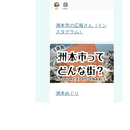
洲本市の広報さん（イン
スタグラム）
洲本めぐり