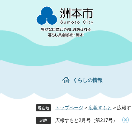
ペ
メ
ー
ニ
ジ
ュ
の
ー
先
を
頭
飛
で
ば
す。
し
て
本
文
くらしの情報
へ
トップページ
>
広報すもと
>
広報す
広報すもと2月号（第217号）