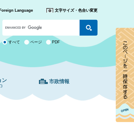
Foreign Language
文字サイズ・色合い変更
Google
カ
ス
タ
検
すべて
ページ
PDF
ム
索
検
対
索
象
ョン
市政情報
)