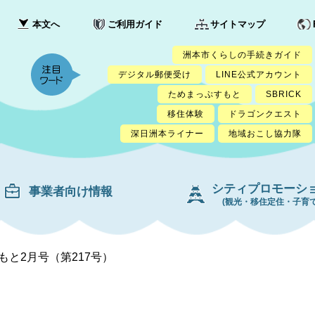
本文へ
ご利用ガイド
サイトマップ
洲本市くらしの手続きガイド
デジタル郵便受け
LINE公式アカウント
ためまっぷすもと
SBRICK
移住体験
ドラゴンクエスト
深日洲本ライナー
地域おこし協力隊
シティプロモーシ
事業者向け情報
(観光・移住定住・子育て
もと2月号（第217号）