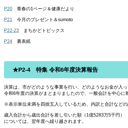
P20
青春の1ページ＆健康だより
P21
今月のプレゼント＆sumoto
P22-23
まちかどトピックス
P24
裏表紙
★P2-4
特集 令和6年度決算報告
決算は、市がどのような事業を行い、どのようなお金が入っ
令和6年度の決算がまとまりましたので、一般会計を中心に
※表示単位未満を四捨五入しているため、内訳と合計などの
歳入合計から歳出合計を差し引いた額（1億5283万5千円）
については、翌年度へ繰り越されます。