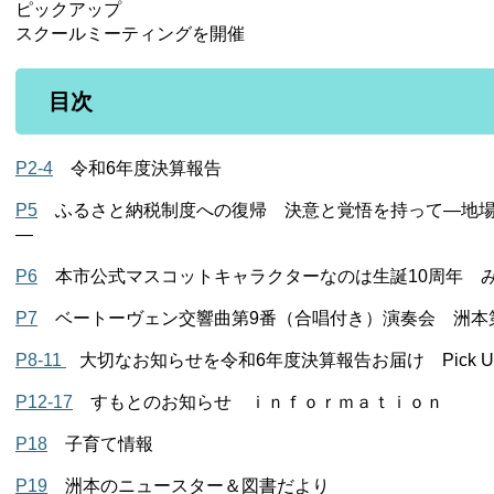
ピックアップ
スクールミーティングを開催
目次
P2-4
令和6年度決算報告
P5
ふるさと納税制度への復帰 決意と覚悟を持って―地場
―​
P6
本市公式マスコットキャラクターなのは生誕10周年 み
P7
ベートーヴェン交響曲第9番（合唱付き）演奏会 洲本
P8-11
大切なお知らせを令和6年度決算報告お届け Pick U
P12-17
すもとのお知らせ ｉｎｆｏｒｍａｔｉｏｎ
P18
子育て情報
P19
洲本のニュースター＆図書だより