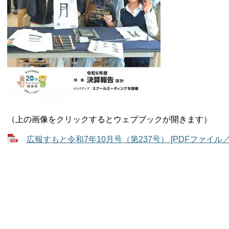
（上の画像をクリックするとウェブブックが開きます）
広報すもと令和7年10月号（第237号） [PDFファイル／8