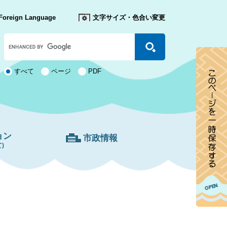
Foreign Language
文字サイズ・色合い変更
Google
カ
ス
タ
検
すべて
ページ
PDF
ム
索
検
対
索
象
ョン
市政情報
)