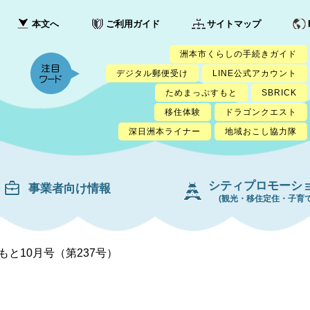
本文へ
ご利用ガイド
サイトマップ
洲本市くらしの手続きガイド
デジタル郵便受け
LINE公式アカウント
ためまっぷすもと
SBRICK
移住体験
ドラゴンクエスト
深日洲本ライナー
地域おこし協力隊
シティプロモーシ
事業者向け情報
(観光・移住定住・子育て
もと10月号（第237号）