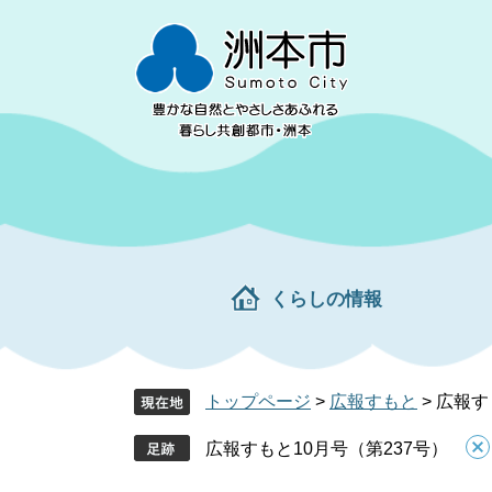
ペ
メ
ー
ニ
ジ
ュ
の
ー
先
を
頭
飛
で
ば
す。
し
て
本
文
くらしの情報
へ
トップページ
>
広報すもと
>
広報す
広報すもと10月号（第237号）