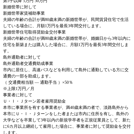
第5子以降 5万円 30万円
新婚世帯に対して
新婚世帯家賃補助事業
夫婦の年齢の合計が満80歳未満の新婚世帯が、民間賃貸住宅で生活
している場合に、月額1万円を最長3年間交付します。
新婚世帯住宅取得奨励金交付事業
夫婦の年齢の合計が満80歳未満の新婚世帯が、婚姻日から3年以内に
住宅を新築または購入した場合に、月額1万円を最長3年間交付しま
す。
島外通勤者に対して
島外通勤者交通費助成事業
市内に居住し、高速バスなどを利用して島外に通勤している方に交
通費の一部を助成します。
（ 交通費相当額 ― 通勤手当 ）×50％
※上限1万円／月
事業者に対して
Ｕ・Ｉ・Ｊターン若者雇用奨励金
本市に事業所を有する事業者が、満40歳未満の者で、淡路島外から
本市にＵ・Ｉ・Ｊターンをした者または市内に住所を有し、島外の
大学などを卒業して3年以内の新規学卒者を正規従業員として、新た
に6カ月以上継続して雇用した場合に、事業者に対して奨励金を交付
します。