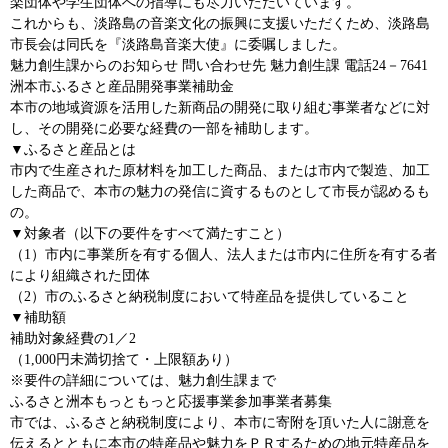
楽団体や学生団体への指導にも尽力いただいています。
これからも、淡路島の音楽文化の振興に支援いただくため、淡路島
市長会は同氏を『淡路島音楽大使』に委嘱しました。
魅力創生課からのお知らせ 問い合わせ先 魅力創生課 電話24－7641
洲本市ふるさと産品開発事業補助金
本市の地域資源を活用した新商品の開発に取り組む事業者などに対
し、その開発に必要な経費の一部を補助します。
▼ふるさと産品とは
市内で生産された原材料を加工した商品、または市内で製造、加工
した商品で、本市の魅力の発信に資するものとして市長が認めるも
の。
▼対象者（以下の要件をすべて満たすこと）
（1）市内に事業所を有する個人、法人または市内に住所を有する者
により組織された団体
（2）市のふるさと納税制度において特産品を提供していること
▼補助額
補助対象経費の1／2
（1,000円未満切捨て・上限額あり）
※要件の詳細については、魅力創生課まで
ふるさと洲本もっともっと応援事業参加事業者募集
市では、ふるさと納税制度により、本市に寄附を頂いた人に謝意を
伝えるとともに本市の特産品や魅力をＰＲするための地元特産品を