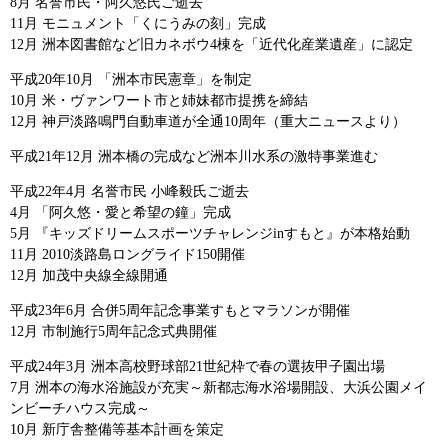
8月 名誉市民・阿久悠氏ご逝去
11月 モニュメント「くにうみの刻」完成
12月 洲本図書館など旧カネボウ4棟を「近代化産業遺産」に認定
平成20年10月 「洲本市民憲章」を制定
10月 米・ヴァンワート市と姉妹都市提携を締結
12月 神戸淡路鳴門自動車道が全通10周年（重大ニュースより）
平成21年12月 洲本橋の完成など洲本川水系の激特事業進む
平成22年4月 名誉市民 小峰毅氏ご逝去
4月 「阿久悠・愛と希望の鐘」完成
5月 『キッズドリームスポーツチャレンジinすもと』が本格始動
11月 2010淡路島ロングライド150開催
12月 加茂中央線全線開通
平成23年6月 合併5周年記念事業すもとマラソンが開催
12月 市制施行5周年記念式典開催
平成24年3月 洲本高校野球部21世紀枠で春の選抜甲子園出場
7月 洲本の海水浴施設が充実～新都志海水浴場開設、大浜公園メイ
ンビーチハウス完成～
10月 新庁舎整備等基本計画を策定