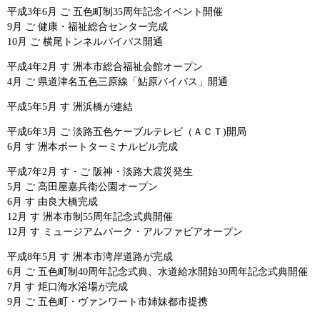
平成3年6月 ご 五色町制35周年記念イベント開催
9月 ご 健康・福祉総合センター完成
10月 ご 横尾トンネルバイパス開通
平成4年2月 す 洲本市総合福祉会館オープン
4月 ご 県道津名五色三原線「鮎原バイパス」開通
平成5年5月 す 洲浜橋が連結
平成6年3月 ご 淡路五色ケーブルテレビ（ＡＣＴ)開局
6月 す 洲本ポートターミナルビル完成
平成7年2月 す・ご 阪神・淡路大震災発生
5月 ご 高田屋嘉兵衛公園オープン
6月 す 由良大橋完成
12月 す 洲本市制55周年記念式典開催
12月 す ミュージアムパーク・アルファビアオープン
平成8年5月 す 洲本市湾岸道路が完成
6月 ご 五色町制40周年記念式典、水道給水開始30周年記念式典開催
7月 す 炬口海水浴場が完成
9月 ご 五色町・ヴァンワート市姉妹都市提携