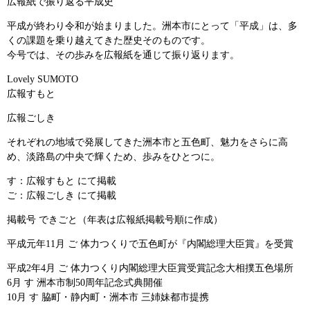
広報紙で振り返る平成史
平成が終わり令和が始まりました。洲本市にとって「平成」は、多
くの課題を乗り越えてきた歴史そのものです。
今号では、その歩みを広報紙を通じて振り返ります。
Lovely SUMOTO
広報すもと
広報ごしき
それぞれの地域で発展してきた洲本市と五色町、魅力をさらに高
め、淡路島の中央で輝くため、歩みをひとつに。
す：広報すもと にて掲載
ご：広報ごしき にて掲載
掲載号 できごと（年表は広報紙掲載号順に作成）
平成元年11月 ご 体力つくりで五色町が『内閣総理大臣賞』を受賞
平成2年4月 ご 体力つくり内閣総理大臣賞受賞記念大相撲五色場所
6月 す 洲本市制50周年記念式典開催
10月 す 脇町・静内町・洲本市 三姉妹都市提携