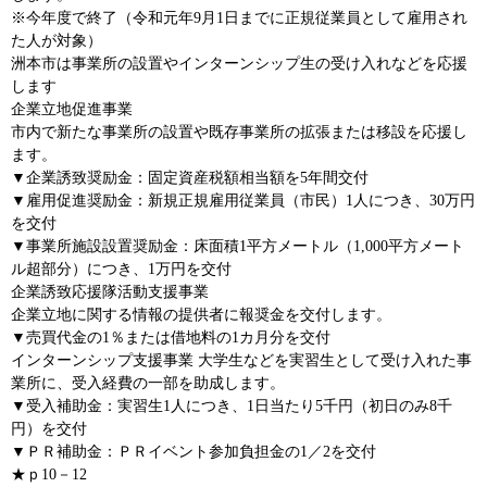
※今年度で終了（令和元年9月1日までに正規従業員として雇用され
た人が対象）
洲本市は事業所の設置やインターンシップ生の受け入れなどを応援
します
企業立地促進事業
市内で新たな事業所の設置や既存事業所の拡張または移設を応援し
ます。
▼企業誘致奨励金：固定資産税額相当額を5年間交付
▼雇用促進奨励金：新規正規雇用従業員（市民）1人につき、30万円
を交付
▼事業所施設設置奨励金：床面積1平方メートル（1,000平方メート
ル超部分）につき、1万円を交付
企業誘致応援隊活動支援事業
企業立地に関する情報の提供者に報奨金を交付します。
▼売買代金の1％または借地料の1カ月分を交付
インターンシップ支援事業 大学生などを実習生として受け入れた事
業所に、受入経費の一部を助成します。
▼受入補助金：実習生1人につき、1日当たり5千円（初日のみ8千
円）を交付
▼ＰＲ補助金：ＰＲイベント参加負担金の1／2を交付
★ｐ10－12