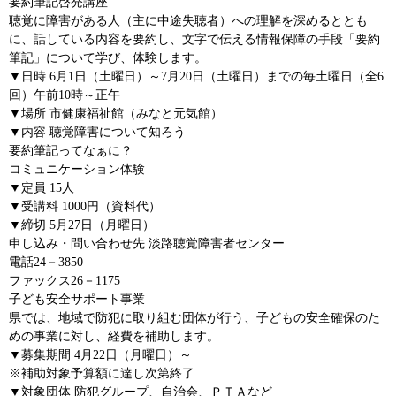
要約筆記啓発講座
聴覚に障害がある人（主に中途失聴者）への理解を深めるととも
に、話している内容を要約し、文字で伝える情報保障の手段「要約
筆記」について学び、体験します。
▼日時 6月1日（土曜日）～7月20日（土曜日）までの毎土曜日（全6
回）午前10時～正午
▼場所 市健康福祉館（みなと元気館）
▼内容 聴覚障害について知ろう
要約筆記ってなぁに？
コミュニケーション体験
▼定員 15人
▼受講料 1000円（資料代）
▼締切 5月27日（月曜日）
申し込み・問い合わせ先 淡路聴覚障害者センター
電話24－3850
ファックス26－1175
子ども安全サポート事業
県では、地域で防犯に取り組む団体が行う、子どもの安全確保のた
めの事業に対し、経費を補助します。
▼募集期間 4月22日（月曜日）～
※補助対象予算額に達し次第終了
▼対象団体 防犯グループ、自治会、ＰＴＡなど