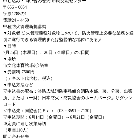
申し込み・問い合わせ先 市民交流センター
〒656－0054
宇原1788の1
電話24－4450
甲種防火管理新規講習
▼対象者 防火管理義務対象物において、防火管理上必要な業務を適
切に遂行できる管理的または監督的な地位にある人
▼日時
7月25日（木曜日）、26日（金曜日）の2日間
▼場所
市文化体育館1階会議室
▼受講料 7500円
（テキスト代含む、税込）
▼申込方法など
▽申込書の配布：淡路広域消防事務組合消防本部、署、分署、出張
所、または（一財）日本防火・防災協会のホームページよりダウン
ロード
▽申込先：同協会にＦａｘ（03－3591－7130）
▽申込期間：6月14日（金曜日）～6月21日（金曜日）
※定員に達し次第締切
（定員110人）
問い合わせ先