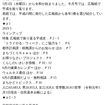
5月1日（水曜日）から令和が始まりました。今月号では、広報紙で
平成を振り返ります。
表紙では、平成の間に発行した広報紙から各年1冊を選び紹介してい
ます。
★ｐ1
2019.5
ラインアップ
特集 広報紙で振り返る平成史…Ｐ2－5
「トライやる・ウィーク」にご協力を！…Ｐ6
都市計画課・税務課からのお知らせ ほか…Ｐ7
まちづくりＮｅｗｓ ほか…Ｐ8
お帰りなさい プロジェクト…Ｐ9
くらしのいきいき情報…Ｐ10－12
6月の健康カレンダー ほか…Ｐ13
ウェルネス通信 ほか…Ｐ14
6月の図書館だより・無料相談…Ｐ15
まちかどトピックス…Ｐ16
人口43,683人 男20,855人 女22,828人 世帯数20,011世帯 （令和元年5
月1日現在・住民基本台帳による）
★ｐ2－3