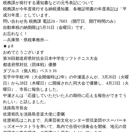
税務課が発行する通知書などの元号表記について
税務課が今年度発行する納税通知書、各種証明書の年度表記は「平
成31年度」としています。
問い合わせ先 税務課 電話24－7603 （開庁日、開庁時間のみ）
自動車税の納期限は5月31日（金曜日）です。
お忘れなく！
―兵庫県・県税事務所―
★ｐ8
おめでとうございます
第30回都道府県対抗全日本中学生ソフトテニス大会
都道府県対抗（団体戦）優勝
ダブルス（個人戦）ベスト16
安乎中学校3年（大会開催時は2年）の中瀬遥さんが、3月26日（火曜
日）から28日（木曜日）に開催された同大会で優勝し、4月23日（火
曜日）、市長に報告しました。
中瀬さんは「応援していただいた人の期待に応える報告ができてう
れしい」と話しました。
淡路島市長会
佐渡裕氏を淡路島音楽大使に委嘱
佐渡裕氏はこれまで、兵庫芸術文化センター管弦楽団やスーパーキ
ッズオーケストラを率いて、島内で合宿や演奏会を開催、地元の音