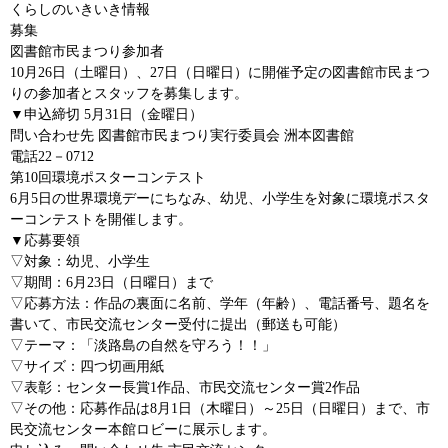
くらしのいきいき情報
募集
図書館市民まつり参加者
10月26日（土曜日）、27日（日曜日）に開催予定の図書館市民まつ
りの参加者とスタッフを募集します。
▼申込締切 5月31日（金曜日）
問い合わせ先 図書館市民まつり実行委員会 洲本図書館
電話22－0712
第10回環境ポスターコンテスト
6月5日の世界環境デーにちなみ、幼児、小学生を対象に環境ポスタ
ーコンテストを開催します。
▼応募要領
▽対象：幼児、小学生
▽期間：6月23日（日曜日）まで
▽応募方法：作品の裏面に名前、学年（年齢）、電話番号、題名を
書いて、市民交流センター受付に提出（郵送も可能）
▽テーマ：「淡路島の自然を守ろう！！」
▽サイズ：四つ切画用紙
▽表彰：センター長賞1作品、市民交流センター賞2作品
▽その他：応募作品は8月1日（木曜日）～25日（日曜日）まで、市
民交流センター本館ロビーに展示します。