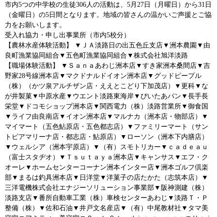
市内5つの中学校の生徒306人の活動は、5月27日（月曜日）から31日
（金曜日）の5日間となります。地域の皆さんの温かいご声援とご協
力をお願いします。
受入れ協力・申し出事業所（市内5校分）
【農林水産体験活動】 ▼ＪＡ淡路日の出五色丘支店▼洲本農園▼由
良町漁業協同組合▼五色町漁業協同組合▼株式会社旭洋淡路
【職場体験活動】 ▼Ｓａｎａあわじ洲本店▼すき家洲本桑間店▼吉
野家28号線洲本店▼マクドナルドイオン洲本店▼グッドピープル
（株）（かツ泉アルチザン店・ええとこどり下加茂店）▼更科▼な
が井製菓▼中原水産▼ウエント淡路東海岸▼ぴいたあパン▼長手長
栄堂▼ドコモショップ洲本店▼関西電力（株）淡路営業所▼御食国
▼ライフ由良南店▼イオン洲本店▼マルナカ（洲本店・物部店）▼
マイマート（五色鮎原店・五色都志店）▼ファミリーマート（サン
トピアマリーナ店・都志店・鮎原店）▼ローソン（洲本下内膳店）
▼ウェルシア（洲本宇原店）▼（有）スモトリカー▼ｃａｄｅａｕ
（富士スタヂオ）▼Ｔｓｕｔａｙａ洲本店▼キャンサス▼エフ・ク
オーレ▼ホームセンターコーナン洲本インター店▼洲本ゴルフ倶楽
部▼まるは釣具洲本店▼日洋堂▼洋菓子の店たかた（志筑本店）▼
三洋電機株式会社エナジーソリューション事業部▼阪神測建（株）
淡路支店▼番所自動車工業（株）車検センターあわじ▼淡路Ｔ・Ｐ
整備（株）▼佐和石油▼井戸文名産店▼（有）中尾教材社▼タマ美