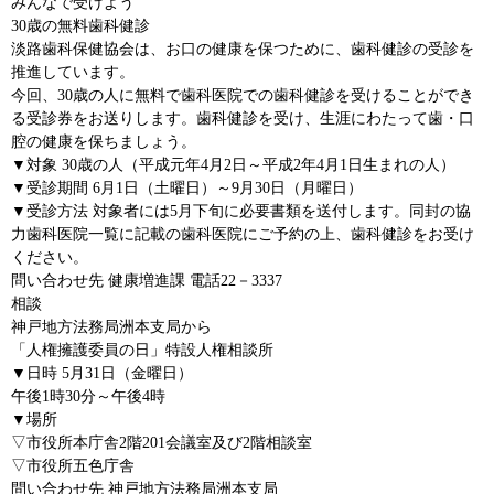
みんなで受けよう
30歳の無料歯科健診
淡路歯科保健協会は、お口の健康を保つために、歯科健診の受診を
推進しています。
今回、30歳の人に無料で歯科医院での歯科健診を受けることができ
る受診券をお送りします。歯科健診を受け、生涯にわたって歯・口
腔の健康を保ちましょう。
▼対象 30歳の人（平成元年4月2日～平成2年4月1日生まれの人）
▼受診期間 6月1日（土曜日）～9月30日（月曜日）
▼受診方法 対象者には5月下旬に必要書類を送付します。同封の協
力歯科医院一覧に記載の歯科医院にご予約の上、歯科健診をお受け
ください。
問い合わせ先 健康増進課 電話22－3337
相談
神戸地方法務局洲本支局から
「人権擁護委員の日」特設人権相談所
▼日時 5月31日（金曜日）
午後1時30分～午後4時
▼場所
▽市役所本庁舎2階201会議室及び2階相談室
▽市役所五色庁舎
問い合わせ先 神戸地方法務局洲本支局