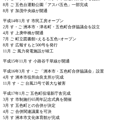
8月 ご 五色台運動公園「アスパ五色」一部完成
8月 す 加茂中央線が開通
平成14年1月 す 市民工房オープン
2月 す・ご 洲本市・津名町・五色町合併協議会を設立
4月 す 上庚申橋が開通
7月 ご 町立図書館<えるる五色>オープン
8月 す 広報すもと500号を発行
11月 ご 風力発電施設が竣工
平成15年11月 す 小路谷千草線が開通
平成16年3月 す・ご 「洲本市・五色町合併協議会」設置
4月 す 洲本市役所由良支所が完成
11月 す・ご 台風23号で甚大な被害
平成17年1月ご 五色町役場新庁舎完成
3月 す 市制施行65周年記念式典を開催
3月 す 五色町との合併が決定
4月 ご 合併関連議案を可決
5月 す 洲本市文化体育館が完成