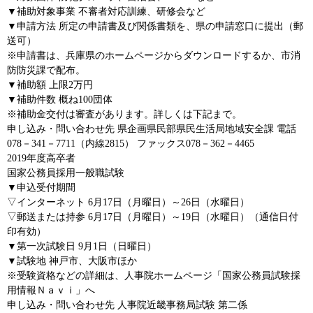
▼補助対象事業 不審者対応訓練、研修会など
▼申請方法 所定の申請書及び関係書類を、県の申請窓口に提出（郵
送可）
※申請書は、兵庫県のホームページからダウンロードするか、市消
防防災課で配布。
▼補助額 上限2万円
▼補助件数 概ね100団体
※補助金交付は審査があります。詳しくは下記まで。
申し込み・問い合わせ先 県企画県民部県民生活局地域安全課 電話
078－341－7711（内線2815） ファックス078－362－4465
2019年度高卒者
国家公務員採用一般職試験
▼申込受付期間
▽インターネット 6月17日（月曜日）～26日（水曜日）
▽郵送または持参 6月17日（月曜日）～19日（水曜日）（通信日付
印有効）
▼第一次試験日 9月1日（日曜日）
▼試験地 神戸市、大阪市ほか
※受験資格などの詳細は、人事院ホームページ「国家公務員試験採
用情報Ｎａｖｉ」へ
申し込み・問い合わせ先 人事院近畿事務局試験 第二係