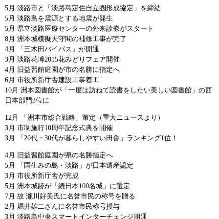
5月 淡路市と「淡路島定住自立圏形成協定」を締結
5月 淡路島を震源とする地震が発生
5月 県立淡路医療センターの外来診療がスタート
8月 洲本城模擬天守閣の補修工事が完了
4月 「三木田バイパス」が開通
3月 淡路花博2015花みどりフェア開催
4月 旧益習館庭園が市の名勝に指定へ
6月 市役所新庁舎建設工事着工
10月 洲本図書館が「一度は訪ねて読書をしたい美しい図書館」の西
日本部門3位に
12月 「洲本市総合戦略」策定（重大ニュースより）
3月 市制施行10周年記念式典を開催
3月 「20代・30代が暮らしやすい田舎」ランキング1位！
4月 旧益習館庭園が県の名勝指定へ
5月 「国生みの島・淡路」が日本遺産認定
3月 市役所新庁舎が完成
5月 洲本城跡が「続日本100名城」に選定
7月 故 瀧川好美氏に名誉市民の称号を贈る
2月 堀井雄二さんに名誉市民称号授与
3月 淡路島中央スマートインターチェンジ開通