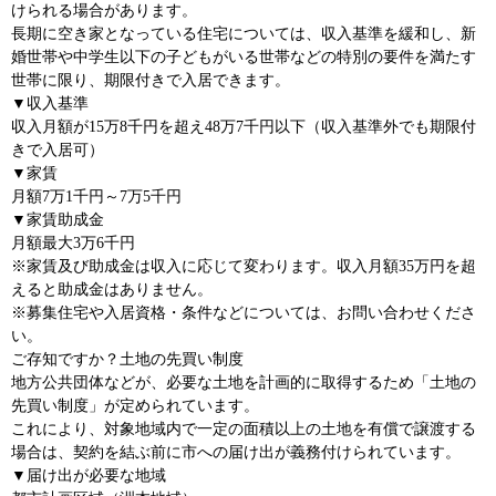
けられる場合があります。
長期に空き家となっている住宅については、収入基準を緩和し、新
婚世帯や中学生以下の子どもがいる世帯などの特別の要件を満たす
世帯に限り、期限付きで入居できます。
▼収入基準
収入月額が15万8千円を超え48万7千円以下（収入基準外でも期限付
きで入居可）
▼家賃
月額7万1千円～7万5千円
▼家賃助成金
月額最大3万6千円
※家賃及び助成金は収入に応じて変わります。収入月額35万円を超
えると助成金はありません。
※募集住宅や入居資格・条件などについては、お問い合わせくださ
い。
ご存知ですか？土地の先買い制度
地方公共団体などが、必要な土地を計画的に取得するため「土地の
先買い制度」が定められています。
これにより、対象地域内で一定の面積以上の土地を有償で譲渡する
場合は、契約を結ぶ前に市への届け出が義務付けられています。
▼届け出が必要な地域