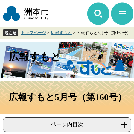
ペ
メ
ー
ニ
ジ
ュ
の
ー
先
を
トップページ
>
広報すもと
>
広報すもと5月号（第160号）
頭
飛
で
ば
す。
し
て
広報すもと
本
文
へ
本
文
広報すもと5月号（第160号）
ページ内目次