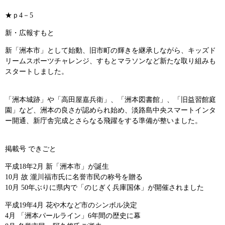
★ｐ4－5
新・広報すもと
新「洲本市」として始動、旧市町の輝きを継承しながら、キッズド
リームスポーツチャレンジ、すもとマラソンなど新たな取り組みも
スタートしました。
「洲本城跡」や「高田屋嘉兵衛」、「洲本図書館」、「旧益習館庭
園」など、洲本の良さが認められ始め、淡路島中央スマートインタ
ー開通、新庁舎完成とさらなる飛躍をする準備が整いました。
掲載号 できごと
平成18年2月 新「洲本市」が誕生
10月 故 瀧川福市氏に名誉市民の称号を贈る
10月 50年ぶりに県内で「のじぎく兵庫国体」が開催されました
平成19年4月 花や木など市のシンボル決定
4月 「洲本パールライン」6年間の歴史に幕