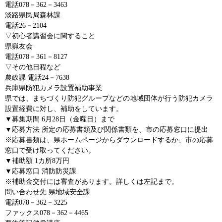
電話078－362－3463
淡路県民局森林課
電話26－2104
▽初心者講習会に関すること
県猟友会
電話078－361－8127
▽その他日程など
農政課 電話24－7638
兵庫県防犯カメラ設置補助事業
県では、まちづくり防犯グループなどの地域団体が行う防犯カメラ
設置経費に対し、補助をしています。
▼募集期間 6月28日（金曜日）まで
▼応募方法 所定の応募書類及び関係書類を、市の応募窓口に提出
※応募書類は、県ホームページからダウンロードするか、市の応募
窓口で受け取ってください。
▼補助額 1カ所8万円
▼応募窓口 消防防災課
※補助金交付には審査があります。詳しくは左記まで。
問い合わせ先 県地域安全課
電話078－362－3225
ファックス078－362－4465