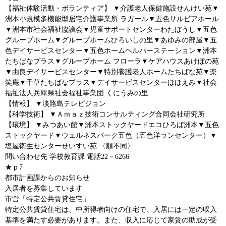
【福祉体験活動・ボランティア】 ▼介護老人保健施設せんけい苑▼
洲本小規模多機能型居宅介護事業所 ラガール▼五色サルビアホール
▼洲本市社会福祉協議会▼児童サポートセンターわたぼうし▼五色
グループホーム▼グループホームひろいしの里▼あゆみの部屋▼五
色デイサービスセンター▼五色ホームヘルパーステーション▼洲本
たちばなプラス▼グループホーム フローラ▼ケアハウスあけぼの苑
▼由良デイサービスセンター▼特別養護老人ホームたちばな苑▼楽
笑庵▼千草たちばなプラス▼デイサービスセンターほほえみ▼社会
福祉法人兵庫県社会福祉事業団 くにうみの里
【情報】 ▼淡路島テレビジョン
【科学技術】 ▼Ａｍａｚ技術コンサルティング合同会社研究所
【環境】 ▼みつあい館▼洲本ストックヤードエコひろば洲本▼五色
ストックヤード▼ウェルネスパーク五色（五色洋ランセンター）▼
塩屋衛生センターせいすい苑 〈順不同〉
問い合わせ先 学校教育課 電話22－6266
★ｐ7
都市計画課からのお知らせ
入居者を募集しています
市営「特定公共賃貸住宅」
特定公共賃貸住宅は、中所得者向けの住宅で、入居には一定の収入
基準を満たす必要があります。また、収入に応じて家賃の助成が受