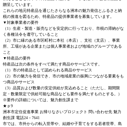
贈呈しています。
これらの地元特産品を通じたさらなる洲本の魅力発信とふるさと納
税の推進を図るため、特産品の提供事業者を募集しています。
▼対象事業者の要件
（1）生産・製造・販売などを安定的に行っており、市税の滞納がな
く各種法令を遵守していること
（2）市に縁のある市区町村に本社（本店）、支社（支店）、事業
所、工場がある企業または個人事業者および地域のグループである
こと
▼特産品の要件
特産品は次の条件をすべて満たす商品やサービスです。
（1）市の特産品として認められる商品やサービス
（2）市の魅力を発信でき、市の地域産業の振興につながる要素をも
つ商品やサービス
（3）品質および数量の安定供給が見込めること（ただし、期間限
定・数量限定で供給可能な商品なども要件を満たすものとする。）
※要件の詳細については、魅力創生課まで
★ｐ9
洲本市定住促進事業 お帰りなさいプロジェクト 問い合わせ先 魅力
創生課 電話24－7641
市では、市外からの転入世帯や、結婚や子育てをする若者世帯、島