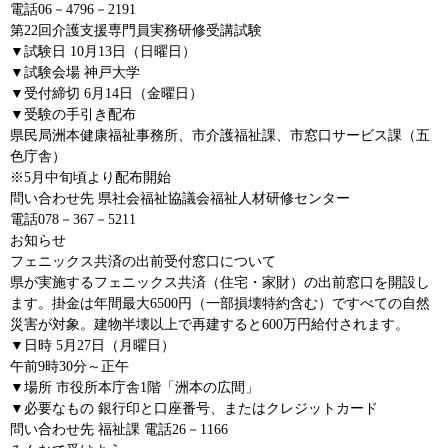
電話06－4796－2191
第22回介護支援専門員実務研修受講試験
▼試験日 10月13日（日曜日）
▼試験会場 神戸大学
▼受付締切 6月14日（金曜日）
▼受験の手引き配布
県民局洲本健康福祉事務所、市介護福祉課、市窓口サービス課（五
色庁舎）
※5月中旬頃より配布開始
問い合わせ先 県社会福祉協議会福祉人材研修センター
電話078－367－5211
お知らせ
フェニックス共済の出前受付窓口について
県が実施するフェニックス共済（住宅・家財）の出前窓口を開設し
ます。掛金は年間最大6500円（一部損壊特約含む）ですべての自然
災害が対象。建物半壊以上で再建すると600万円給付されます。
▼日時 5月27日（月曜日）
午前9時30分～正午
▼場所 市役所本庁舎1階「洲本の広間」
▼必要なもの 銀行印と口座番号、またはクレジットカード
問い合わせ先 福祉課 電話26－1166