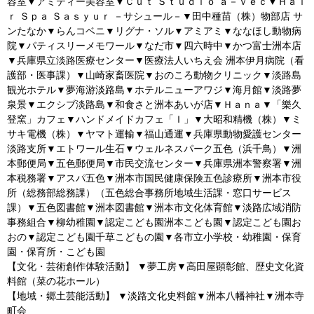
容室▼アミティー美容室▼Ｃｕｔ Ｓｔｕｄｉｏ ａ－ｖｅｃ▼Ｈａｉ
ｒ Ｓｐａ Ｓａｓｙｕｒ －サシュール－▼田中種苗（株）物部店 サ
ンたなか▼らんコベニ▼リグナ・ソル▼アミアミ▼ななほし動物病
院▼パティスリーメモワール▼なだ市▼四六時中▼かつ富士洲本店
▼兵庫県立淡路医療センター▼医療法人いちえ会 洲本伊月病院（看
護部・医事課）▼山崎家畜医院▼おのころ動物クリニック▼淡路島
観光ホテル▼夢海游淡路島▼ホテルニューアワジ▼海月館▼淡路夢
泉景▼エクシブ淡路島▼和食さと洲本あいが店▼Ｈａｎａ▼「樂久
登窯」カフェ▼ハンドメイドカフェ「Ｉ」▼大昭和精機（株）▼ミ
サキ電機（株）▼ヤマト運輸▼福山通運▼兵庫県動物愛護センター
淡路支所▼エトワール生石▼ウェルネスパーク五色（浜千鳥）▼洲
本郵便局▼五色郵便局▼市民交流センター▼兵庫県洲本警察署▼洲
本税務署▼アスパ五色▼洲本市国民健康保険五色診療所▼洲本市役
所（総務部総務課）（五色総合事務所地域生活課・窓口サービス
課）▼五色図書館▼洲本図書館▼洲本市文化体育館▼淡路広域消防
事務組合▼柳幼稚園▼認定こども園洲本こども園▼認定こども園お
おの▼認定こども園千草こどもの園▼各市立小学校・幼稚園・保育
園・保育所・こども園
【文化・芸術創作体験活動】 ▼夢工房▼高田屋顕彰館、歴史文化資
料館（菜の花ホール）
【地域・郷土芸能活動】 ▼淡路文化史料館▼洲本八幡神社▼洲本寺
町会