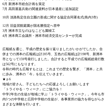
6月 新洲本市総合計画を策定
7月 高田屋嘉兵衛の関連資料が日本遺産に追加認定
10月 淡路島定住自立圏の形成に関する協定合同署名式(島内3市)
12月 旧益習館庭園が国名勝指定へ答申
3月 洲本市立なのはなこども園竣工
4月 洲本商工会議所・洲本市経済交流センターが完成
広報紙を通じ、平成の歴史を振り返りましたがいかがでしたか。合
併までの洲本の広報紙は計205号、五色の広報紙は計198号、新洲本
市となって159号発行しました。合計すると平成での広報紙総発行数
は562号にもなります。
令和の時代も広報すもとは、これまでの歴史を繋ぎ、「洲本」と共
に歩み、洲本の「今」を伝えていきます。
★ｐ6
地域の皆さん、子どもたちへの応援よろしくお願いします
「トライやる・ウィーク」にご協力を！
中学2年生の生徒が地域に学ぶ「トライやる・ウィーク」。今年も市
内5つの中学校と広田中学校の生徒が、各事業所の協力を得ながらさ
まざまな体験を行います。