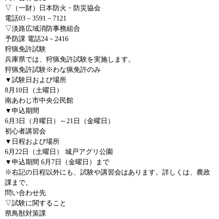
▽（一財）日本防火・防災協会
電話03－3591－7121
▽淡路広域消防事務組合
予防課 電話24－2416
狩猟免許試験
兵庫県では、狩猟免許試験を実施します。
狩猟免許試験※わな猟免許のみ
▼試験日および場所
8月10日（土曜日）
南あわじ市中央公民館
▼申込期間
6月3日（月曜日）～21日（金曜日）
初心者講習会
▼日程および場所
6月22日（土曜日） 城戸アグリ公園
▼申込期間 6月7日（金曜日）まで
※右記の日程以外にも、試験や講習会はあります。詳しくは、農政
課まで。
問い合わせ先
▽試験に関すること
県鳥獣対策課