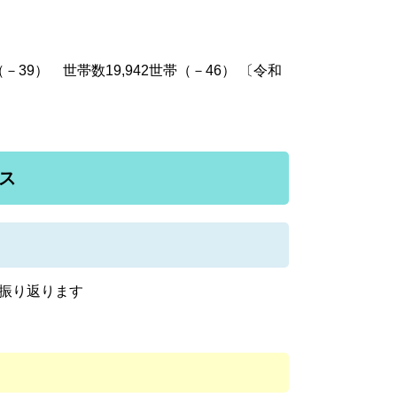
人（－39） 世帯数19,942世帯（－46） 〔令和
ス
振り返ります