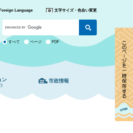
Foreign Language
文字サイズ・色合い変更
Google
カ
ス
タ
検
すべて
ページ
PDF
ム
索
検
対
索
象
ョン
市政情報
)