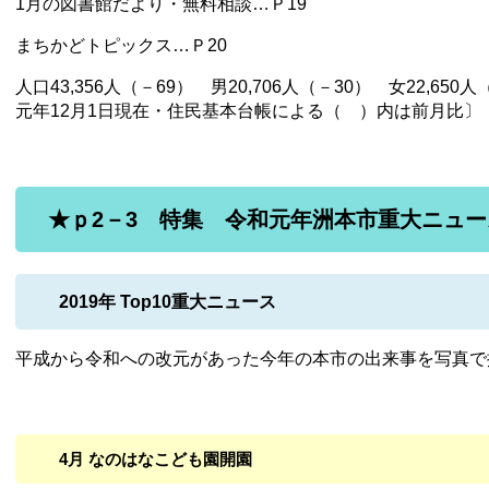
1月の図書館だより・無料相談…Ｐ19
まちかどトピックス…Ｐ20
人口43,356人（－69） 男20,706人（－30） 女22,650
元年12月1日現在・住民基本台帳による（ ）内は前月比〕
★ｐ2－3 特集 令和元年洲本市重大ニュー
2019年 Top10重大ニュース
平成から令和への改元があった今年の本市の出来事を写真で
4月 なのはなこども園開園