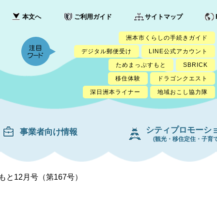
本文へ
ご利用ガイド
サイトマップ
洲本市くらしの手続きガイド
デジタル郵便受け
LINE公式アカウント
ためまっぷすもと
SBRICK
移住体験
ドラゴンクエスト
深日洲本ライナー
地域おこし協力隊
シティプロモーシ
事業者向け情報
(観光・移住定住・子育て
もと12月号（第167号）