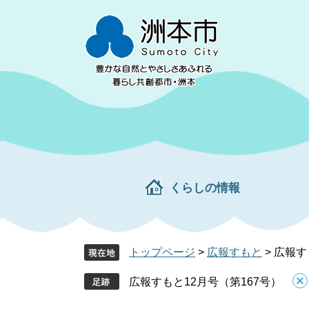
ペ
メ
ー
ニ
ジ
ュ
の
ー
先
を
頭
飛
で
ば
す。
し
て
本
文
くらしの情報
へ
トップページ
>
広報すもと
>
広報す
広報すもと12月号（第167号）