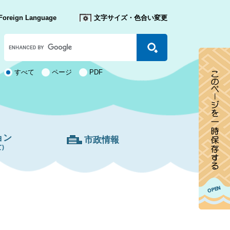
Foreign Language
文字サイズ・色合い変更
Google
カ
ス
タ
検
すべて
ページ
PDF
ム
索
検
対
索
象
ョン
市政情報
)