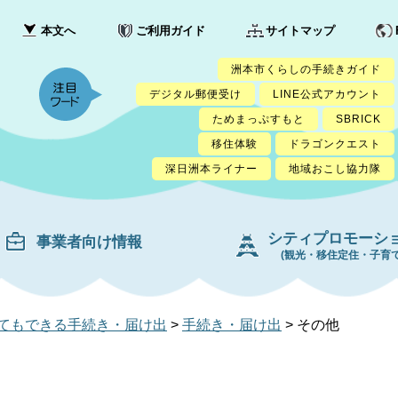
本文へ
ご利用ガイド
サイトマップ
洲本市くらしの手続きガイド
デジタル郵便受け
LINE公式アカウント
ためまっぷすもと
SBRICK
移住体験
ドラゴンクエスト
深日洲本ライナー
地域おこし協力隊
シティプロモーシ
事業者向け情報
(観光・移住定住・子育て
てもできる手続き・届け出
>
手続き・届け出
>
その他