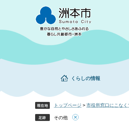
ペ
メ
ー
ニ
ジ
ュ
の
ー
先
を
頭
飛
で
ば
す。
し
て
本
文
くらしの情報
へ
トップページ
>
市役所窓口にこなく
その他