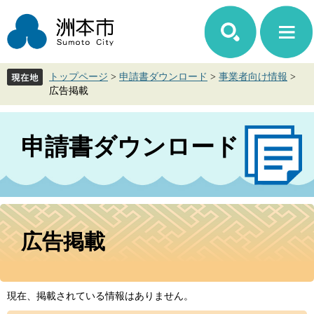
ペ
メ
ー
ニ
ジ
ュ
の
ー
先
を
トップページ
>
申請書ダウンロード
>
事業者向け情報
>
頭
飛
広告掲載
で
ば
す。
し
て
申請書ダウンロード
本
文
へ
本
文
広告掲載
現在、掲載されている情報はありません。