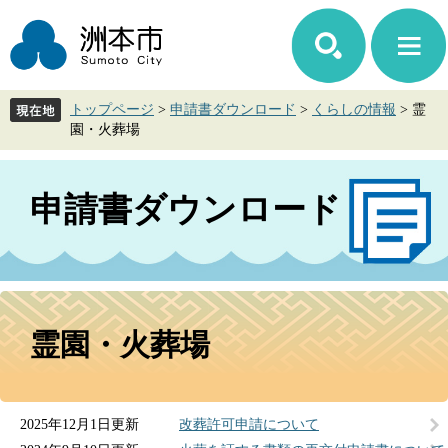
ペ
メ
ー
ニ
ジ
ュ
の
ー
先
を
トップページ
>
申請書ダウンロード
>
くらしの情報
>
霊
頭
飛
園・火葬場
で
ば
す。
し
て
申請書ダウンロード
本
文
へ
本
文
霊園・火葬場
2025年12月1日更新
改葬許可申請について