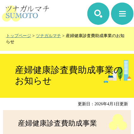
ペ
メ
ー
ニ
ジ
ュ
の
ー
先
を
頭
飛
トップページ
>
ツナガルマチ
>
産婦健康診査費助成事業のお知
で
ば
らせ
す。
し
て
本
本
文
文
産婦健康診査費助成事業の
へ
お知らせ
更新日：2026年4月1日更新
産婦健康診査費助成事業