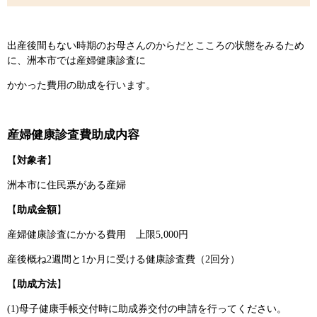
出産後間もない時期のお母さんのからだとこころの状態をみるため
に、洲本市では産婦健康診査に
かかった費用の助成を行います。
産婦健康診査費助成内容
【
対象者
】
洲本市に住民票がある産婦
【
助成金額
】
産婦健康診査にかかる費用 上限5,000円
産後概ね2週間と1か月に受ける健康診査費（2回分）
【
助成方法
】
(1)母子健康手帳交付時に助成券交付の申請を行ってください。