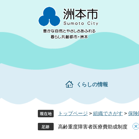
ペ
メ
ー
ニ
ジ
ュ
の
ー
先
を
頭
飛
で
ば
す。
し
て
本
文
くらしの情報
へ
トップページ
>
組織でさがす
>
保険
高齢重度障害者医療費助成制度