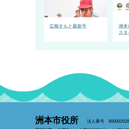
広報すもと最新号
洲本
スタ
洲本市役所
法人番号 800002028