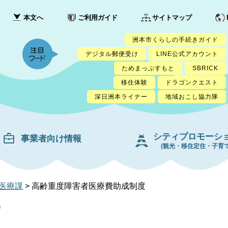
本文へ
ご利用ガイド
サイトマップ
洲本市くらしの手続きガイド
デジタル郵便受け
LINE公式アカウント
ためまっぷすもと
SBRICK
移住体験
ドラゴンクエスト
深日洲本ライナー
地域おこし協力隊
シティプロモーシ
事業者向け情報
(観光・移住定住・子育て
医療課
>
高齢重度障害者医療費助成制度