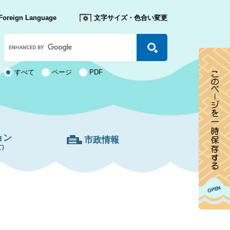
Foreign Language
文字サイズ・色合い変更
Google
カ
ス
タ
検
すべて
ページ
PDF
ム
索
検
対
索
象
ョン
市政情報
)