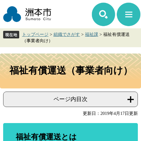
ペ
メ
ー
ニ
ジ
ュ
の
ー
先
を
トップページ
>
組織でさがす
>
福祉課
>
福祉有償運送
頭
飛
（事業者向け）
で
ば
す。
し
て
本
本
文
福祉有償運送（事業者向け）
文
へ
ページ内目次
更新日：2019年4月17日更新
福祉有償運送とは