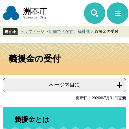
ペ
メ
ー
ニ
ジ
ュ
の
ー
先
を
トップページ
>
組織でさがす
>
福祉課
>
義援金の受付
頭
飛
で
ば
す。
し
本
て
文
義援金の受付
本
文
へ
ページ内目次
更新日：2026年7月31日更新
義援金とは