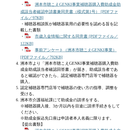
・
洲本市聴こえGENKI事業補聴器購入費助成金助
成該当者確認申請書兼同意書（様式第1号） [PDFファ
イル／97KB]
・補聴器相談医が補聴器装用の必要性を認める旨を記
載した書類
・
市歳入金情報に関する同意書 [PDFファイル／
122KB]
・
事前アンケート（洲本市聴こえGENKI事業）
[PDFファイル／792KB]
洲本市より「洲本市聴こえGENKI事業補聴器購入費助
成金助成該当者確認回答書」が届き、助成該当者であ
ると確認ができたら、認定補聴器専門店等で補聴器を
購入。
認定補聴器専門店等で補聴器の使い方の指導、調整を
受ける。
洲本市介護福祉課にて助成金の請求をする。
※補聴器購入後、3か月以内を目途に請求手続きをして
ください。
※助成金振込先口座は申請者本人名義に限ります。
【提出書類】