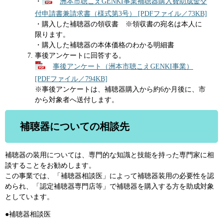
・
洲本市聴こえGENKI事業補聴器購入費助成金交
付申請書兼請求書（様式第3号） [PDFファイル／73KB]
・購入した補聴器の領収書 ※領収書の宛名は本人に
限ります。
・購入した補聴器の本体価格のわかる明細書
事後アンケートに回答する。
事後アンケート（洲本市聴こえGENKI事業）
[PDFファイル／794KB]
※事後アンケートは、補聴器購入から約6か月後に、市
から対象者へ送付します。
補聴器についての相談先
補聴器の装用については、専門的な知識と技能を持った専門家に相
談することをお勧めします。
この事業では、「補聴器相談医」によって補聴器装用の必要性を認
められ、「認定補聴器専門店等」で補聴器を購入する方を助成対象
としています。
●補聴器相談医