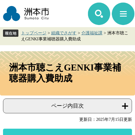
ペ
メ
ー
ニ
ジ
ュ
の
ー
先
を
トップページ
>
組織でさがす
>
介護福祉課
>
洲本市聴こ
頭
飛
えGENKI事業補聴器購入費助成
で
ば
す。
し
て
本
本
文
洲本市聴こえGENKI事業補
文
へ
聴器購入費助成
ページ内目次
更新日：2025年7月15日更新