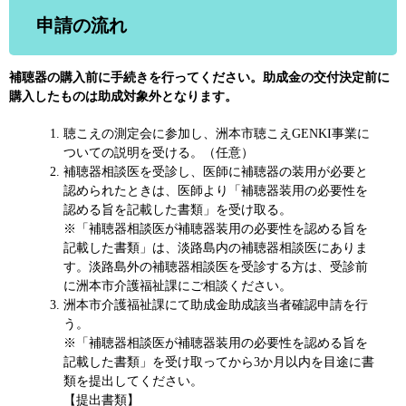
申請の流れ
補聴器の購入前に手続きを行ってください。助成金の交付決定前に
購入したものは助成対象外となります。
聴こえの測定会に参加し、洲本市聴こえGENKI事業に
ついての説明を受ける。（任意）
補聴器相談医を受診し、医師に補聴器の装用が必要と
認められたときは、医師より「補聴器装用の必要性を
認める旨を記載した書類」を受け取る。
※「補聴器相談医が補聴器装用の必要性を認める旨を
記載した書類」は、淡路島内の補聴器相談医にありま
す。淡路島外の補聴器相談医を受診する方は、受診前
に洲本市介護福祉課にご相談ください。
洲本市介護福祉課にて助成金助成該当者確認申請を行
う。
※「補聴器相談医が補聴器装用の必要性を認める旨を
記載した書類」を受け取ってから3か月以内を目途に書
類を提出してください。
【提出書類】