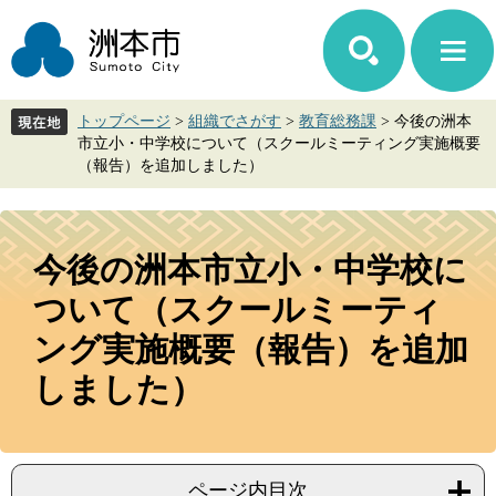
ペ
メ
ー
ニ
ジ
ュ
の
ー
先
を
トップページ
>
組織でさがす
>
教育総務課
>
今後の洲本
頭
飛
市立小・中学校について（スクールミーティング実施概要
で
ば
（報告）を追加しました）
す。
し
て
本
本
文
文
今後の洲本市立小・中学校に
へ
ついて（スクールミーティ
ング実施概要（報告）を追加
しました）
ページ内目次