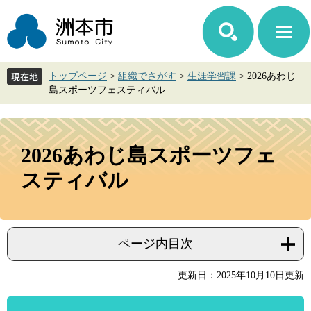
ペ
メ
ー
ニ
ジ
ュ
の
ー
先
を
トップページ
>
組織でさがす
>
生涯学習課
>
2026あわじ
頭
飛
島スポーツフェスティバル
で
ば
す。
し
て
本
本
文
2026あわじ島スポーツフェ
文
へ
スティバル
ページ内目次
更新日：2025年10月10日更新