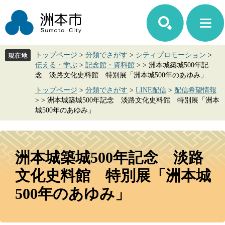
ペ
メ
ー
ニ
ジ
ュ
の
ー
先
を
トップページ
>
分類でさがす
>
シティプロモーション
>
頭
飛
伝える・学ぶ
>
記念館・資料館
>
>
洲本城築城500年記
で
ば
念 淡路文化史料館 特別展「洲本城500年のあゆみ」
す。
し
て
トップページ
>
分類でさがす
>
LINE配信
>
配信希望情報
本
>
>
洲本城築城500年記念 淡路文化史料館 特別展「洲本
城500年のあゆみ」
文
へ
本
文
洲本城築城500年記念 淡路
文化史料館 特別展「洲本城
500年のあゆみ」