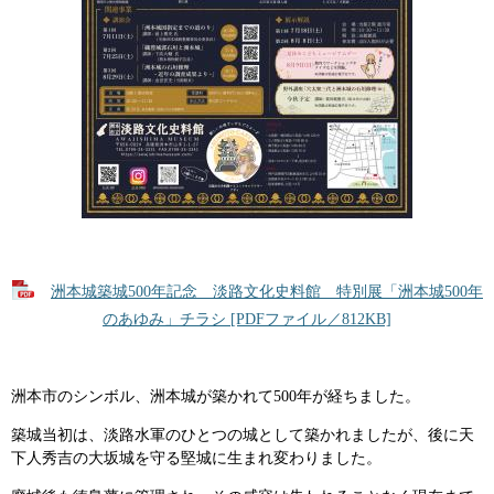
洲本城築城500年記念 淡路文化史料館 特別展「洲本城500年
のあゆみ」チラシ [PDFファイル／812KB]
洲本市のシンボル、洲本城が築かれて500年が経ちました。
築城当初は、淡路水軍のひとつの城として築かれましたが、後に天
下人秀吉の大坂城を守る堅城に生まれ変わりました。