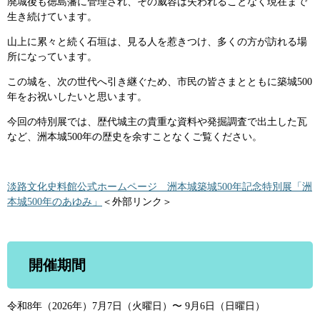
廃城後も徳島藩に管理され、その威容は失われることなく現在まで
生き続けています。
山上に累々と続く石垣は、見る人を惹きつけ、多くの方が訪れる場
所になっています。
この城を、次の世代へ引き継ぐため、市民の皆さまとともに築城500
年をお祝いしたいと思います。
今回の特別展では、歴代城主の貴重な資料や発掘調査で出土した瓦
など、洲本城500年の歴史を余すことなくご覧ください。
淡路文化史料館公式ホームページ 洲本城築城500年記念特別展「洲
本城500年のあゆみ」
＜外部リンク＞
開催期間
令和8年（2026年）7月7日（火曜日）〜 9月6日（日曜日）