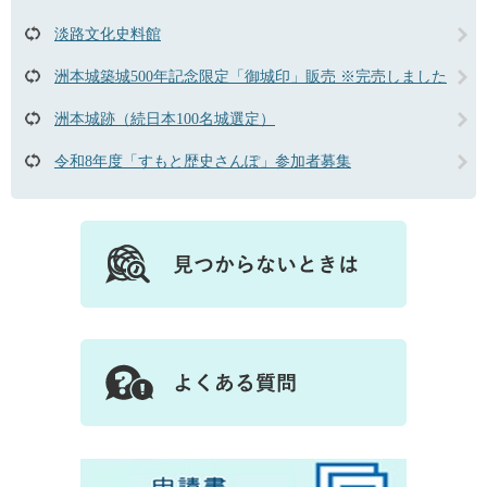
淡路文化史料館
洲本城築城500年記念限定「御城印」販売 ※完売しました
洲本城跡（続日本100名城選定）
令和8年度「すもと歴史さんぽ」参加者募集