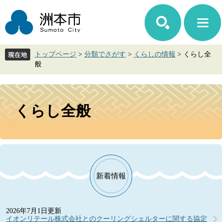
ペ
メ
ー
ニ
ジ
ュ
の
ー
先
を
トップページ
>
分類でさがす
>
くらしの情報
>
くらし全
頭
飛
般
で
ば
す。
し
て
本
本
文
くらし全般
文
へ
新着情報
2026年7月1日更新
イオンリテール株式会社とのクーリングシェルターに関する協定