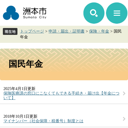
ペ
メ
ー
ニ
ジ
ュ
の
ー
先
を
トップページ
>
申請・届出・証明書
>
保険・年金
>
国民
頭
飛
年金
で
ば
す。
し
て
本
本
文
国民年金
文
へ
2025年4月1日更新
保険医療課の窓口にこなくてもできる手続き・届け出【年金につ
いて】
2018年10月1日更新
マイナンバー（社会保障・税番号）制度とは