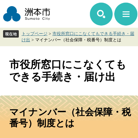
ペ
メ
ー
ニ
ジ
ュ
の
ー
先
を
トップページ
>
市役所窓口にこなくてもできる手続き・届
頭
飛
け出
>
マイナンバー（社会保障・税番号）制度とは
で
ば
す。
し
て
市役所窓口にこなくても
本
文
できる手続き・届け出
へ
本
文
マイナンバー（社会保障・税
番号）制度とは